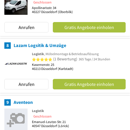
Geschlossen
Apollinarisstr. 34
40227
Düsseldorf
(Oberbilk)
Anrufen
Gratis Angebote einholen
8
Lazam Logsitik & Umzüge
Logistik
, Möbelmontage & Betriebsauflösung
5 von 5 Sternen
(1 Bewertung)
365 Tage / 24 Stunden
Kasernenstr. 25
40213
Düsseldorf
(Karlstadt)
Anrufen
Gratis Angebote einholen
9
Aventeon
Logistik
Geschlossen
Emanuel-Leutze-Str. 21
40547
Düsseldorf
(Lörick)