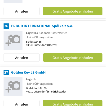
Anrufen
Gratis Angebote einholen
26
ERBUD INTERNATIONAL Spółka z o.o.
Logistik
& Nationaler Lieferservice
keine Öffnungszeiten
Schiessstr. 55
40549
Düsseldorf
(Heerdt)
Anrufen
Gratis Angebote einholen
27
Golden Key LS GmbH
Logistik
keine Öffnungszeiten
Graf-Adolf-Str. 69
40210
Düsseldorf
(Friedrichstadt)
Anrufen
Gratis Angebote einholen