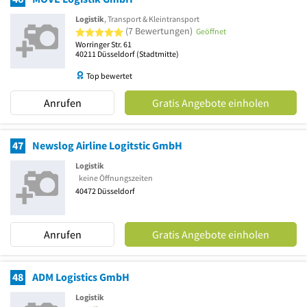
Logistik
, Transport & Kleintransport
5 von 5 Sternen
(7 Bewertungen)
Geöffnet
Worringer Str. 61
40211
Düsseldorf
(Stadtmitte)
Top bewertet
Anrufen
Gratis Angebote einholen
47
Newslog Airline Logitstic GmbH
Logistik
keine Öffnungszeiten
40472
Düsseldorf
Anrufen
Gratis Angebote einholen
48
ADM Logistics GmbH
Logistik