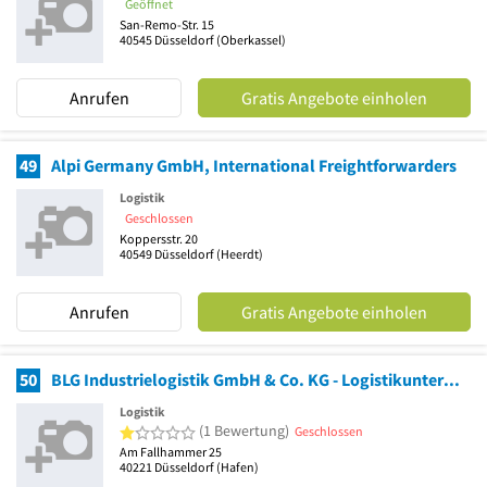
Geöffnet
San-Remo-Str. 15
40545
Düsseldorf
(Oberkassel)
Anrufen
Gratis Angebote einholen
49
Alpi Germany GmbH, International Freightforwarders
Logistik
Geschlossen
Koppersstr. 20
40549
Düsseldorf
(Heerdt)
Anrufen
Gratis Angebote einholen
50
BLG Industrielogistik GmbH & Co. KG - Logistikunternehmen Düsseldorf
Logistik
1 von 5 Sternen
(1 Bewertung)
Geschlossen
Am Fallhammer 25
40221
Düsseldorf
(Hafen)