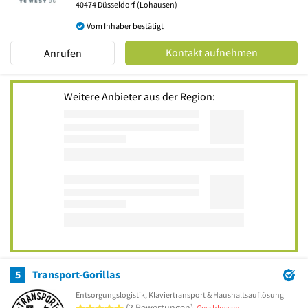
40474
Düsseldorf
(Lohausen)
Vom Inhaber bestätigt
Kontakt aufnehmen
Anrufen
Weitere Anbieter aus der Region:
5
Transport-Gorillas
Entsorgungslogistik, Klaviertransport & Haushaltsauflösung
5 von 5 Sternen
(2 Bewertungen)
Geschlossen