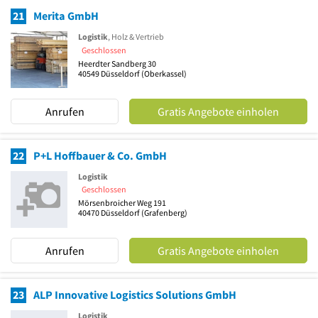
21
Merita GmbH
Logistik
, Holz & Vertrieb
Geschlossen
Heerdter Sandberg 30
40549
Düsseldorf
(Oberkassel)
Anrufen
Gratis Angebote einholen
22
P+L Hoffbauer & Co. GmbH
Logistik
Geschlossen
Mörsenbroicher Weg 191
40470
Düsseldorf
(Grafenberg)
Anrufen
Gratis Angebote einholen
23
ALP Innovative Logistics Solutions GmbH
Logistik