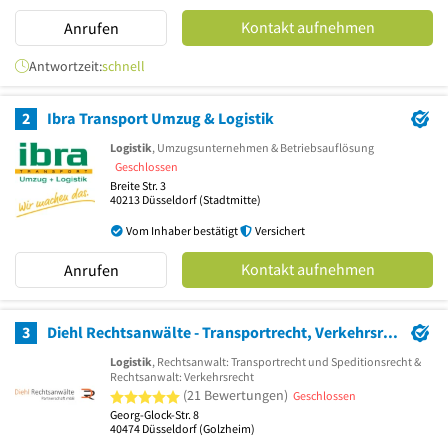
Kontakt aufnehmen
Anrufen
Antwortzeit:
schnell
2
Ibra Transport Umzug & Logistik
Logistik
, Umzugsunternehmen & Betriebsauflösung
Geschlossen
Breite Str. 3
40213
Düsseldorf
(Stadtmitte)
Vom Inhaber bestätigt
Versichert
Kontakt aufnehmen
Anrufen
3
Diehl Rechtsanwälte - Transportrecht, Verkehrsrecht, Logistikrecht in Düsseldorf
Logistik
, Rechtsanwalt: Transportrecht und Speditionsrecht &
Rechtsanwalt: Verkehrsrecht
5 von 5 Sternen
(21 Bewertungen)
Geschlossen
Georg-Glock-Str. 8
40474
Düsseldorf
(Golzheim)