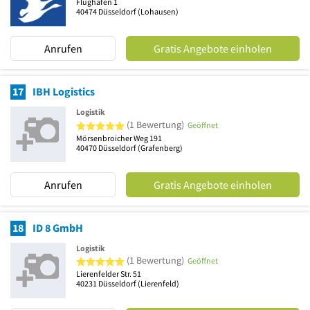
Flughafen 1
40474
Düsseldorf
(Lohausen)
Anrufen
Gratis Angebote einholen
17
IBH Logistics
Logistik
5 von 5 Sternen
(1 Bewertung)
Geöffnet
Mörsenbroicher Weg 191
40470
Düsseldorf
(Grafenberg)
Anrufen
Gratis Angebote einholen
18
ID 8 GmbH
Logistik
5 von 5 Sternen
(1 Bewertung)
Geöffnet
Lierenfelder Str. 51
40231
Düsseldorf
(Lierenfeld)