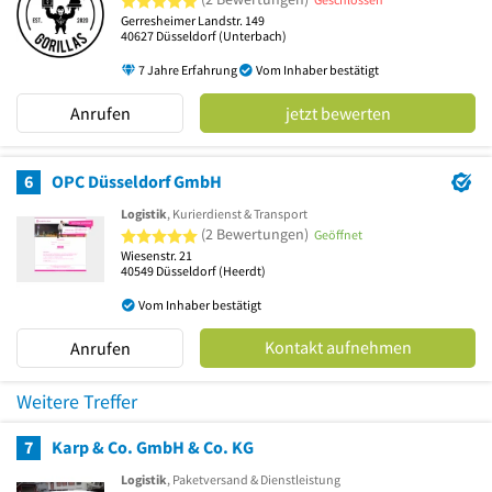
Gerresheimer Landstr. 149
40627
Düsseldorf
(Unterbach)
7 Jahre Erfahrung
Vom Inhaber bestätigt
Anrufen
jetzt bewerten
6
OPC Düsseldorf GmbH
Logistik
, Kurierdienst & Transport
5 von 5 Sternen
(2 Bewertungen)
Geöffnet
Wiesenstr. 21
40549
Düsseldorf
(Heerdt)
Vom Inhaber bestätigt
Kontakt aufnehmen
Anrufen
Weitere Treffer
7
Karp & Co. GmbH & Co. KG
Logistik
, Paketversand & Dienstleistung