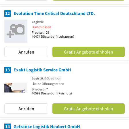
12
Evolution Time Critical Deutschland LTD.
Logistik
Geschlossen
Frachtstr. 26
40474
Düsseldorf
(Lohausen)
Anrufen
Gratis Angebote einholen
13
Exakt Logistik Service GmbH
Logistik
& Spedition
keine Öffnungszeiten
Briedestr. 7
40599
Düsseldorf
(Reisholz)
Anrufen
Gratis Angebote einholen
14
Getränke Logistik Neubert GmbH