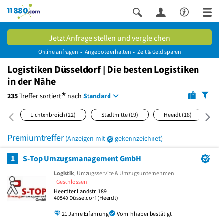
11880.com
Jetzt Anfrage stellen und vergleichen
Online anfragen
Angebote erhalten
Zeit & Geld sparen
Logistiken Düsseldorf | Die besten Logistiken
in der Nähe
*
235
Treffer
sortiert
nach
Standard
Lichtenbroich
(22)
Stadtmitte
(19)
Heerdt
(18)
Premiumtreffer
(Anzeigen mit
gekennzeichnet)
1
S-Top Umzugsmanagement GmbH
Logistik
, Umzugsservice & Umzugsunternehmen
Geschlossen
Heerdter Landstr. 189
40549
Düsseldorf
(Heerdt)
21 Jahre Erfahrung
Vom Inhaber bestätigt