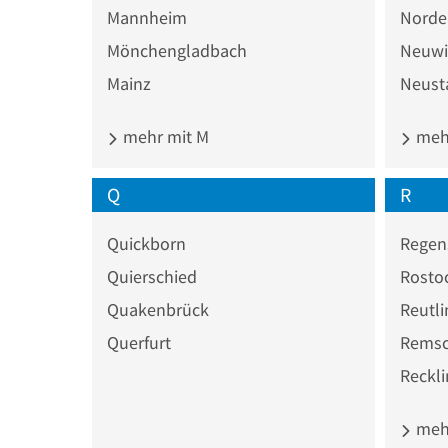
Mannheim
Norde
Mönchengladbach
Neuwi
Mainz
Neust
mehr mit M
mehr
Q
R
Quickborn
Regen
Quierschied
Rosto
Quakenbrück
Reutl
Querfurt
Remsc
Reckl
mehr