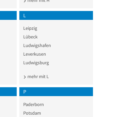
mehr mit H
L
Leipzig
Lübeck
Ludwigshafen
Leverkusen
Ludwigsburg
mehr mit L
P
Paderborn
Potsdam