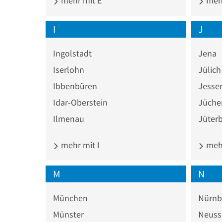
mehr mit E
mehr
I
J
Ingolstadt
Jena
Iserlohn
Jülich
Ibbenbüren
Jesse
Idar-Oberstein
Jüche
Ilmenau
Jüter
mehr mit I
mehr
M
N
München
Nürnb
Münster
Neuss