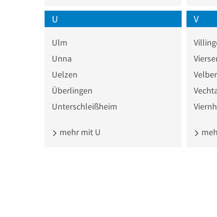
U
V
Ulm
Villi
Unna
Vierse
Uelzen
Velber
Überlingen
Vecht
Unterschleißheim
Viern
mehr mit U
mehr