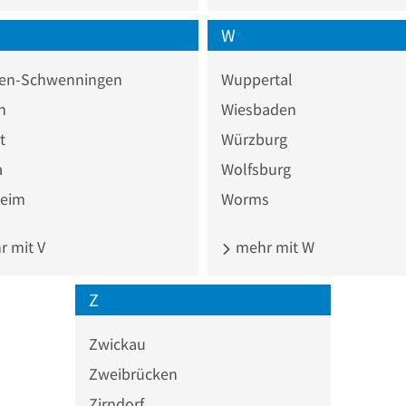
W
ngen-Schwenningen
Wuppertal
n
Wiesbaden
t
Würzburg
a
Wolfsburg
heim
Worms
 mit V
mehr mit W
Z
Zwickau
Zweibrücken
Zirndorf