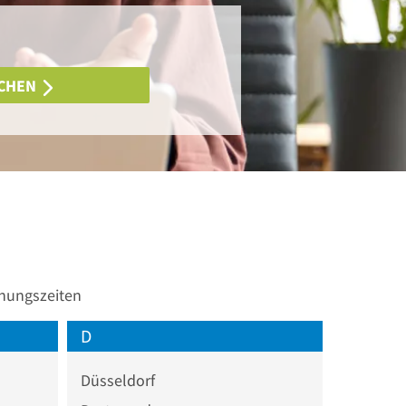
CHEN
fnungszeiten
D
Düsseldorf