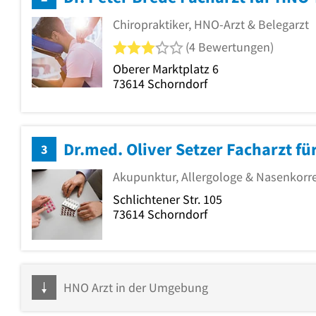
Chiropraktiker, HNO-Arzt & Belegarzt
3 von 5 Sternen
(4 Bewertungen)
Oberer Marktplatz 6
73614
Schorndorf
Dr.med. Oliver Setzer Facharzt f
3
Akupunktur, Allergologe & Nasenkorr
Schlichtener Str. 105
73614
Schorndorf
HNO Arzt in der Umgebung