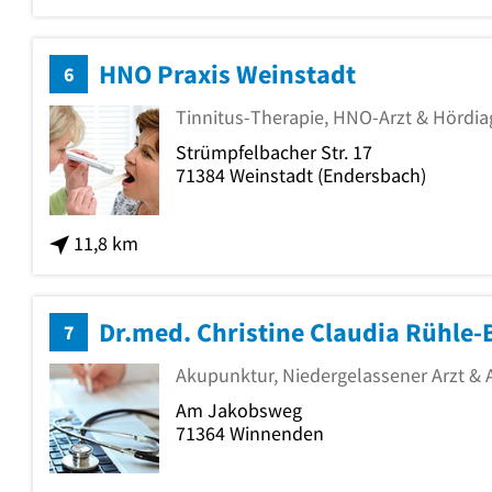
HNO Praxis Weinstadt
6
Tinnitus-Therapie, HNO-Arzt & Hördia
Strümpfelbacher Str. 17
71384
Weinstadt
(Endersbach)
11,8 km
7
Akupunktur, Niedergelassener Arzt & A
Am Jakobsweg
71364
Winnenden