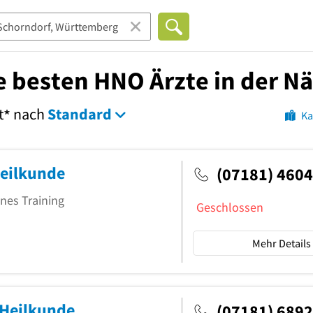
e besten HNO Ärzte in der N
t
nach
Standard
*
Ka
Heilkunde
(07181) 460
nes Training
Geschlossen
Mehr Details
-Heilkunde
(07181) 689