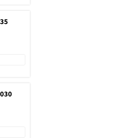
435
8030