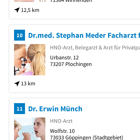
12,5 km
Dr.med. Stephan Meder Facharzt 
10
HNO-Arzt, Belegarzt & Arzt für Privatp
Urbanstr. 12
73207
Plochingen
13 km
Dr. Erwin Münch
11
HNO-Arzt
Wolfstr. 10
73033
Göppingen
(Stadtgebiet)