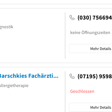
(030) 75669
gnostik
keine Öffnungszeiten
Mehr Details
Dr.med. Christine Claudia Rühle-Barschkies Fachärztin für HNO-Heilkunde
(07195) 959
llergietherapie
Geschlossen
Mehr Details