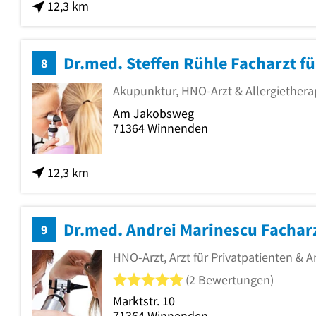
12,3 km
Dr.med. Steffen Rühle Facharzt f
8
Akupunktur, HNO-Arzt & Allergiethera
Am Jakobsweg
71364
Winnenden
12,3 km
Dr.med. Andrei Marinescu Fachar
9
HNO-Arzt, Arzt für Privatpatienten & A
5 von 5 Sternen
(2 Bewertungen)
Marktstr. 10
71364
Winnenden