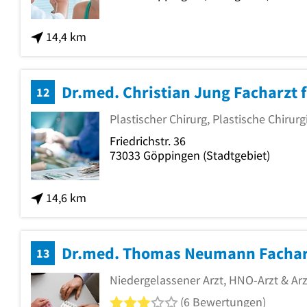
14,4 km
Dr.med. Christian Jung Facharzt
12
Plastischer Chirurg, Plastische Chirurg
Friedrichstr. 36
73033
Göppingen
(Stadtgebiet)
14,6 km
Dr.med. Thomas Neumann Fachar
13
Niedergelassener Arzt, HNO-Arzt & Arz
3 von 5 Sternen
(6 Bewertungen)