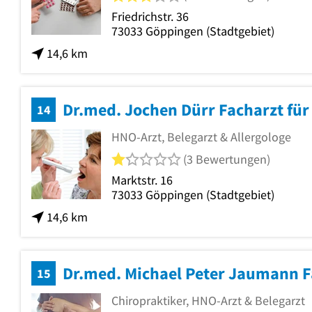
Friedrichstr. 36
73033
Göppingen
(Stadtgebiet)
14,6 km
Dr.med. Jochen Dürr Facharzt fü
14
HNO-Arzt, Belegarzt & Allergologe
1 von 5 Sternen
(3 Bewertungen)
Marktstr. 16
73033
Göppingen
(Stadtgebiet)
14,6 km
15
Chiropraktiker, HNO-Arzt & Belegarzt