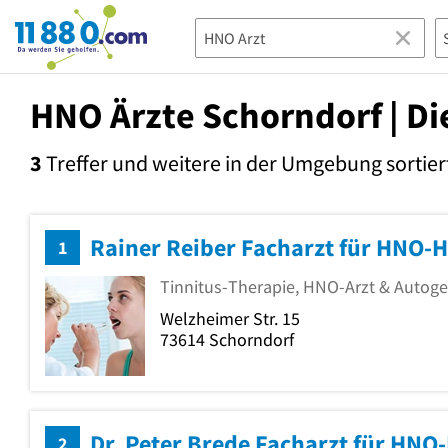
11880.com
HNO Ärzte Schorndorf | Di
3
Treffer und weitere in der Umgebung
sortier
Rainer Reiber Facharzt für HNO-
1
Tinnitus-Therapie, HNO-Arzt & Autoge
Welzheimer Str. 15
73614
Schorndorf
Dr. Peter Brede Facharzt für HNO
2