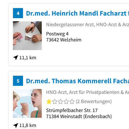
Dr.med. Heinrich Mandl Facharzt
4
Niedergelassener Arzt, HNO-Arzt & Arz
Postweg 4
73642
Welzheim
11,1 km
5
HNO-Arzt, Arzt für Privatpatienten & A
1 von 5 Sternen
(2 Bewertungen)
Strümpfelbacher Str. 17
71384
Weinstadt
(Endersbach)
11,8 km