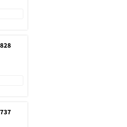
2828
5737