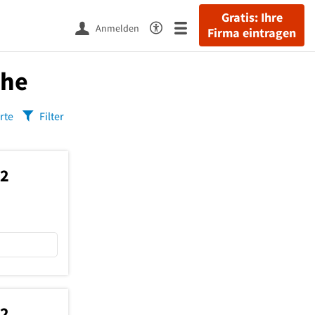
Gratis: Ihre
Anmelden
Firma eintragen
ähe
rte
Filter
42
22