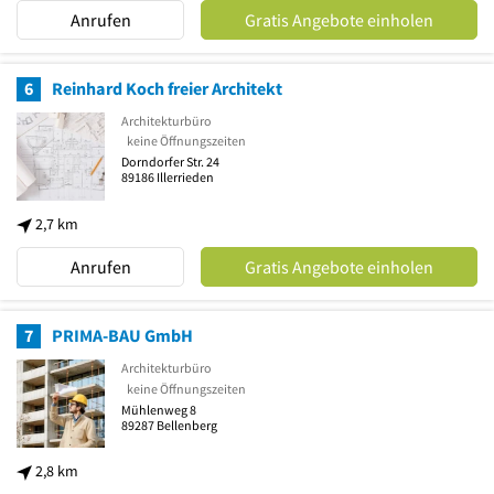
Anrufen
Gratis Angebote einholen
6
Reinhard Koch freier Architekt
Architekturbüro
keine Öffnungszeiten
Dorndorfer Str. 24
89186
Illerrieden
2,7 km
Anrufen
Gratis Angebote einholen
7
PRIMA-BAU GmbH
Architekturbüro
keine Öffnungszeiten
Mühlenweg 8
89287
Bellenberg
2,8 km