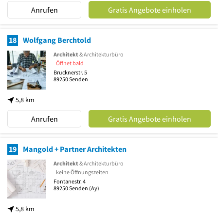
Anrufen
Gratis Angebote einholen
18
Wolfgang Berchtold
Architekt
& Architekturbüro
Öffnet bald
Brucknerstr. 5
89250
Senden
5,8 km
Anrufen
Gratis Angebote einholen
19
Mangold + Partner Architekten
Architekt
& Architekturbüro
keine Öffnungszeiten
Fontanestr. 4
89250
Senden
(Ay)
5,8 km