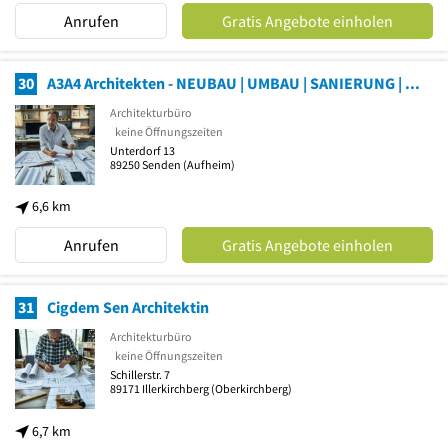
Anrufen
Gratis Angebote einholen
30
A3A4 Architekten - NEUBAU | UMBAU | SANIERUNG | ENERGIEBERATUNG
Architekturbüro
keine Öffnungszeiten
Unterdorf 13
89250
Senden
(Aufheim)
6,6 km
Anrufen
Gratis Angebote einholen
31
Cigdem Sen Architektin
Architekturbüro
keine Öffnungszeiten
Schillerstr. 7
89171
Illerkirchberg
(Oberkirchberg)
6,7 km