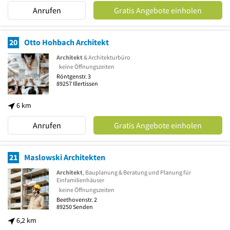
Anrufen
Gratis Angebote einholen
20
Otto Hohbach Architekt
Architekt
& Architekturbüro
keine Öffnungszeiten
Röntgenstr. 3
89257
Illertissen
6 km
Anrufen
Gratis Angebote einholen
21
Maslowski Architekten
Architekt
, Bauplanung & Beratung und Planung für
Einfamilienhäuser
keine Öffnungszeiten
Beethovenstr. 2
89250
Senden
6,2 km