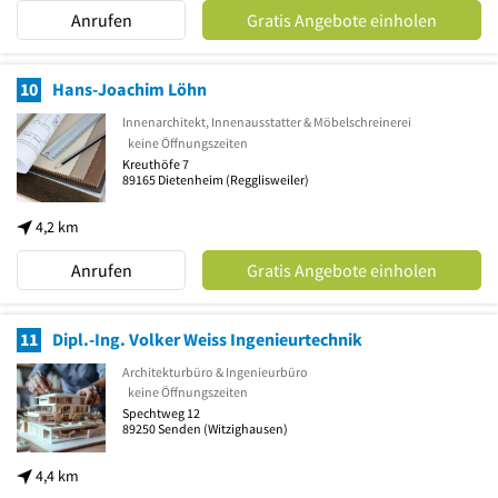
Anrufen
Gratis Angebote einholen
10
Hans-Joachim Löhn
Innenarchitekt, Innenausstatter & Möbelschreinerei
keine Öffnungszeiten
Kreuthöfe 7
89165
Dietenheim
(Regglisweiler)
4,2 km
Anrufen
Gratis Angebote einholen
11
Dipl.-Ing. Volker Weiss Ingenieurtechnik
Architekturbüro & Ingenieurbüro
keine Öffnungszeiten
Spechtweg 12
89250
Senden
(Witzighausen)
4,4 km