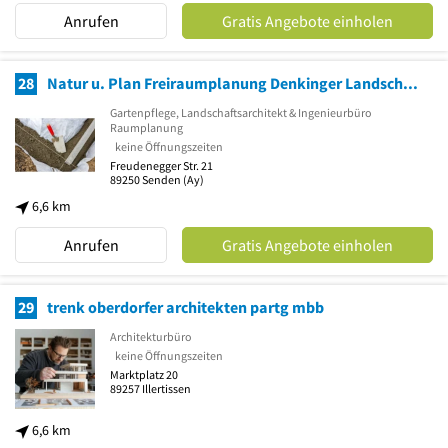
Anrufen
Gratis Angebote einholen
28
Natur u. Plan Freiraumplanung Denkinger Landschaftsarchitektur
Gartenpflege, Landschaftsarchitekt & Ingenieurbüro
Raumplanung
keine Öffnungszeiten
Freudenegger Str. 21
89250
Senden
(Ay)
6,6 km
Anrufen
Gratis Angebote einholen
29
trenk oberdorfer architekten partg mbb
Architekturbüro
keine Öffnungszeiten
Marktplatz 20
89257
Illertissen
6,6 km