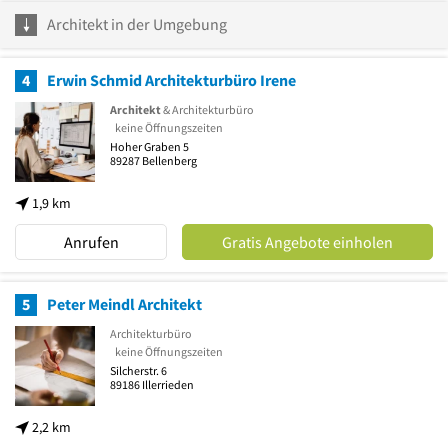
Architekt in der Umgebung
4
Erwin Schmid Architekturbüro Irene
Architekt
& Architekturbüro
keine Öffnungszeiten
Hoher Graben 5
89287
Bellenberg
1,9 km
Anrufen
Gratis Angebote einholen
5
Peter Meindl Architekt
Architekturbüro
keine Öffnungszeiten
Silcherstr. 6
89186
Illerrieden
2,2 km