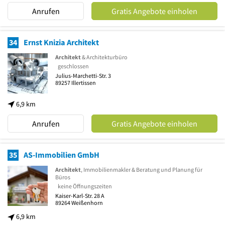
Anrufen
Gratis Angebote einholen
34
Ernst Knizia Architekt
Architekt
& Architekturbüro
geschlossen
Julius-Marchetti-Str. 3
89257
Illertissen
6,9 km
Anrufen
Gratis Angebote einholen
35
AS-Immobilien GmbH
Architekt
, Immobilienmakler & Beratung und Planung für
Büros
keine Öffnungszeiten
Kaiser-Karl-Str. 28 A
89264
Weißenhorn
6,9 km