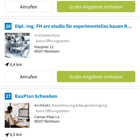
Anrufen
Gratis Angebote einholen
26
Dipl.-Ing. FH arc-studio für experimentelles bauen Roberto Carnevale Architektur
Architekturbüro
keine Öffnungszeiten
Hauptstr. 12
89257
Illertissen
6,4 km
Anrufen
Gratis Angebote einholen
27
BauPlan Schwaben
Architekt
, Baubetreuung & Baugenehmigung
keine Öffnungszeiten
Carnac-Platz 1 a
89257
Illertissen
6,5 km