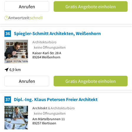
Anrufen
Gratis Angebote einholen
Antwortzeit:
schnell
36
Spiegler-Schmitt Architekten, Weißenhorn
Architekturbüro
keine Öffnungszeiten
Kaiser-Karl-Str. 28 A
89264
Weißenhorn
6,9 km
Anrufen
Gratis Angebote einholen
37
Dipl.-Ing. Klaus Petersen Freier Architekt
Architekt
& Architekturbüro
keine Öffnungszeiten
Am Märtelbrunnen 11
89257
Illertissen