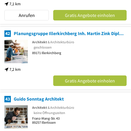
7,1 km
Anrufen
Gratis Angebote einholen
42
Planungsgruppe Illerkirchberg Inh. Martin Zink Dipl.-Ing. FH
Architekt
& Architekturbüro
geschlossen
89171
Illerkirchberg
7,2 km
Gratis Angebote einholen
43
Guido Sonntag Architekt
Architekt
& Architekturbüro
keine Öffnungszeiten
Franz-Mang-Str. 43
89257
Illertissen