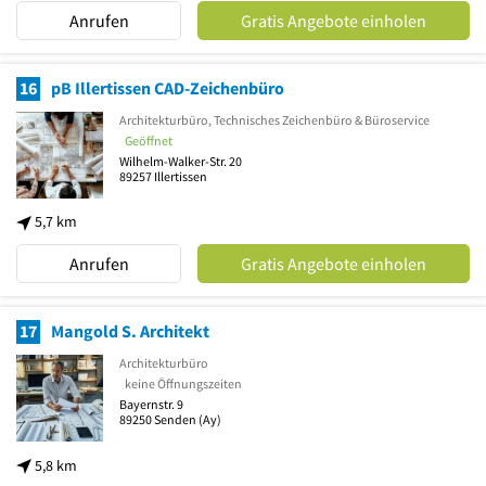
Anrufen
Gratis Angebote einholen
16
pB Illertissen CAD-Zeichenbüro
Architekturbüro, Technisches Zeichenbüro & Büroservice
Geöffnet
Wilhelm-Walker-Str. 20
89257
Illertissen
5,7 km
Anrufen
Gratis Angebote einholen
17
Mangold S. Architekt
Architekturbüro
keine Öffnungszeiten
Bayernstr. 9
89250
Senden
(Ay)
5,8 km