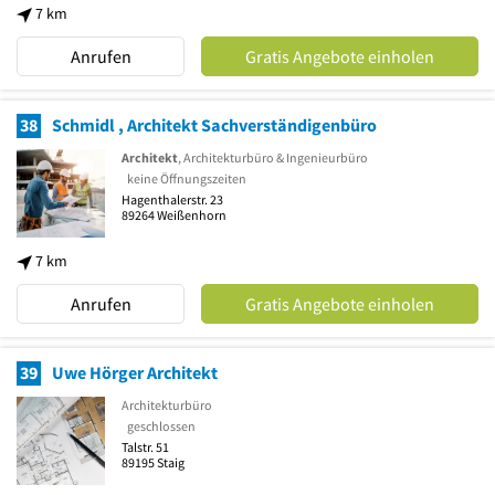
7 km
Anrufen
Gratis Angebote einholen
38
Schmidl , Architekt Sachverständigenbüro
Architekt
, Architekturbüro & Ingenieurbüro
keine Öffnungszeiten
Hagenthalerstr. 23
89264
Weißenhorn
7 km
Anrufen
Gratis Angebote einholen
39
Uwe Hörger Architekt
Architekturbüro
geschlossen
Talstr. 51
89195
Staig