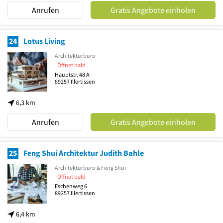
Anrufen
Gratis Angebote einholen
24
Lotus Living
Architekturbüro
Öffnet bald
Hauptstr. 48 A
89257
Illertissen
6,3 km
Anrufen
Gratis Angebote einholen
25
Feng Shui Architektur Judith Bahle
Architekturbüro & Feng Shui
Öffnet bald
Eschenweg 6
89257
Illertissen
6,4 km