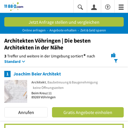
11880.com
Jetzt Anfrage stellen und vergleichen
Online anfragen
Angebote erhalten
Zeit & Geld sparen
Architekten Vöhringen | Die besten
Architekten in der Nähe
*
3
Treffer und weitere in der Umgebung
sortiert
nach
Standard
1
Joachim Beier Architekt
Architekt
, Baubetreuung & Baugenehmigung
keine Öffnungszeiten
Beim Kreuz 11
89269
Vöhringen
Anrufen
Gratis Angebote einholen