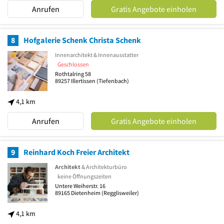
Anrufen
Gratis Angebote einholen
8
Hofgalerie Schenk Christa Schenk
Innenarchitekt & Innenausstatter
Geschlossen
Rothtalring 58
89257
Illertissen
(Tiefenbach)
4,1 km
Anrufen
Gratis Angebote einholen
9
Reinhard Koch Freier Architekt
Architekt
& Architekturbüro
keine Öffnungszeiten
Untere Weiherstr. 16
89165
Dietenheim
(Regglisweiler)
4,1 km