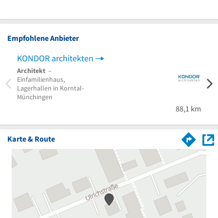
Empfohlene Anbieter
KONDOR architekten
Arch
Architekt
–
Archi
Einfamilienhaus,
Schw
Lagerhallen in Korntal-
Aichw
Münchingen
88,1 km
Karte & Route