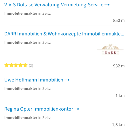
V-V-S Dollase Verwaltung-Vermietung-Service
Immobilienmakler
in Zeitz
850 m
DARR Immobilien & Wohnkonzepte Immobilienmakler
Immobilienmakler
in Zeitz
5 von 5 Sternen
2
932 m
Uwe Hoffmann Immobilien
Immobilienmakler
in Zeitz
1 km
Regina Opler Immobilienkontor
Immobilienmakler
in Zeitz
1,3 km