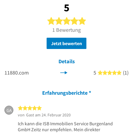
5
5 von 5 Sternen
1 Bewertung
Jetzt bewerten
Details
11880.com
5
(1)
5 von
Erfahrungsberichte
*
5 von 5 Sternen
GA
von
Gast
am 24. Februar 2020
Ich kann die ISB Immobilien Service Burgenland
GmbH Zeitz nur empfehlen. Mein direkter