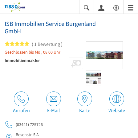
11880.com
ISB Immobilien Service Burgenland
GmbH
5 von 5 Sternen
1 Bewertung
Geschlossen bis Mo., 08:00 Uhr
Immobilienmakler
Anrufen
E-Mail
Karte
Website
(03441) 725726
Besenstr. 5 A