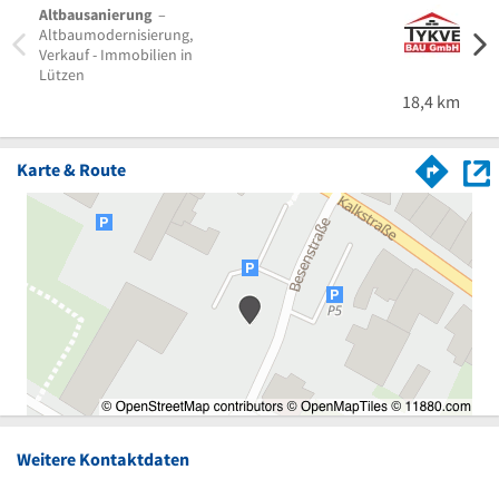
Altbausanierung
–
Immo
Altbaumodernisierung,
Immob
Verkauf - Immobilien in
Immob
Lützen
Leipz
18,4 km
Karte & Route
Weitere Kontaktdaten