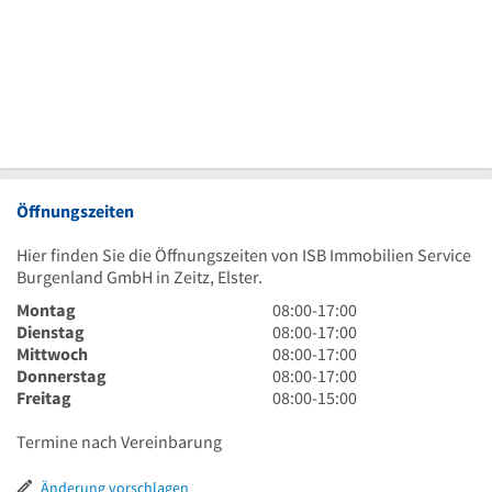
Öffnungszeiten
Hier finden Sie die Öffnungszeiten von ISB Immobilien Service
Burgenland GmbH in Zeitz, Elster.
8
Montag
08:00
-
17:00
Uhr
8
Dienstag
08:00
-
17:00
bis
Uhr
8
Mittwoch
08:00
-
17:00
17
bis
Uhr
8
Donnerstag
08:00
-
17:00
Uhr
17
bis
Uhr
8
Freitag
08:00
-
15:00
Uhr
17
bis
Uhr
Uhr
17
bis
Termine nach Vereinbarung
Uhr
15
Uhr
Änderung vorschlagen