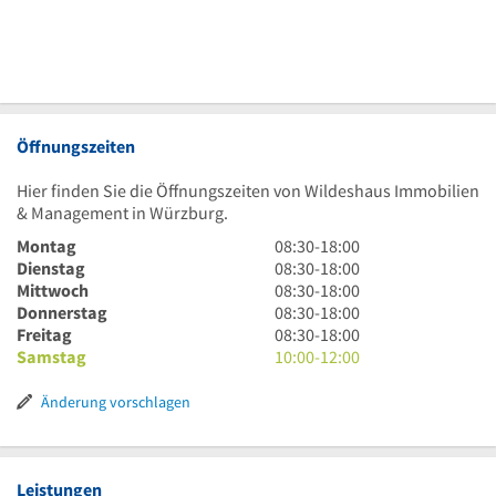
Öffnungszeiten
Hier finden Sie die Öffnungszeiten von Wildeshaus Immobilien
& Management in Würzburg.
8
Montag
08:30
-
18:00
Uhr
8
Dienstag
08:30
-
18:00
30
Uhr
8
Mittwoch
08:30
-
18:00
bis
30
Uhr
8
Donnerstag
08:30
-
18:00
18
bis
30
Uhr
8
Freitag
08:30
-
18:00
Uhr
18
bis
30
Uhr
10
Samstag
10:00
-
12:00
Uhr
18
bis
30
Uhr
Uhr
18
bis
bis
Änderung vorschlagen
Uhr
18
12
Uhr
Uhr
Leistungen