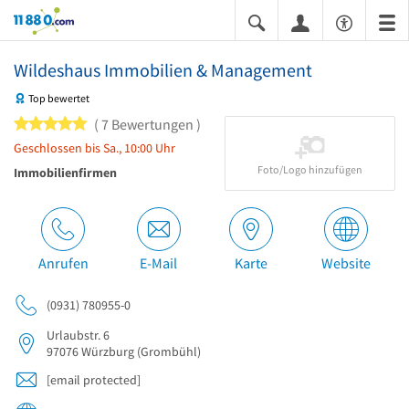
11880.com
Wildeshaus Immobilien & Management
Top bewertet
5 von 5 Sternen
7 Bewertungen
Geschlossen bis Sa., 10:00 Uhr
Foto/Logo hinzufügen
Immobilienfirmen
Anrufen
E-Mail
Karte
Website
(0931) 780955-0
Urlaubstr. 6
97076
Würzburg
(Grombühl)
[email protected]