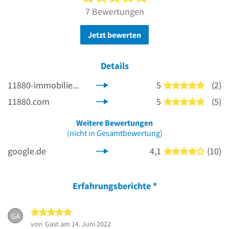
7 Bewertungen
Jetzt bewerten
Details
11880-immobilienmakler.com
5
(2)
5 von 5
11880.com
5
(5)
5 von 5
Weitere Bewertungen
(nicht in Gesamtbewertung)
google.de
4,1
(10)
4 von 5
Erfahrungsberichte
*
5 von 5 Sternen
GA
von
Gast
am 14. Juni 2022