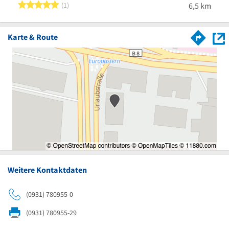
5 von 5 Sternen
1
6,5 km
Karte & Route
Weitere Kontaktdaten
(0931) 780955-0
(0931) 780955-29