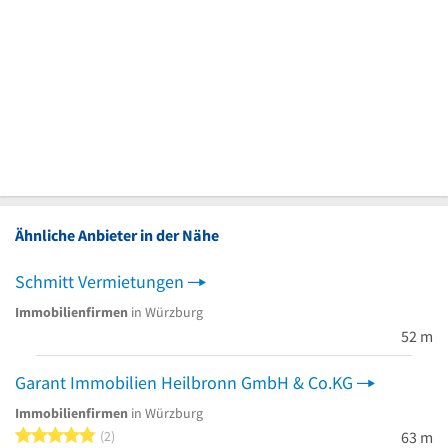
Ähnliche Anbieter in der Nähe
Schmitt Vermietungen
Immobilienfirmen
in Würzburg
52 m
Garant Immobilien Heilbronn GmbH & Co.KG
Immobilienfirmen
in Würzburg
5 von 5 Sternen
2
63 m