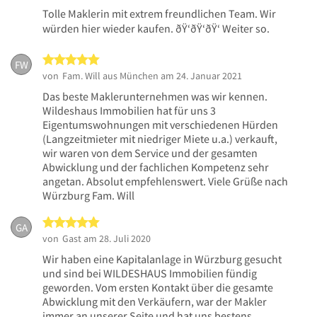
Tolle Maklerin mit extrem freundlichen Team. Wir
würden hier wieder kaufen. ðŸ‘ðŸ‘ðŸ‘ Weiter so.
5 von 5 Sternen
FW
von
Fam. Will aus München
am 24. Januar 2021
Das beste Maklerunternehmen was wir kennen.
Wildeshaus Immobilien hat für uns 3
Eigentumswohnungen mit verschiedenen Hürden
(Langzeitmieter mit niedriger Miete u.a.) verkauft,
wir waren von dem Service und der gesamten
Abwicklung und der fachlichen Kompetenz sehr
angetan. Absolut empfehlenswert. Viele Grüße nach
Würzburg Fam. Will
5 von 5 Sternen
GA
von
Gast
am 28. Juli 2020
Wir haben eine Kapitalanlage in Würzburg gesucht
und sind bei WILDESHAUS Immobilien fündig
geworden. Vom ersten Kontakt über die gesamte
Abwicklung mit den Verkäufern, war der Makler
immer an unserer Seite und hat uns bestens