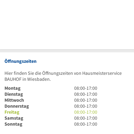
Öffnungszeiten
Hier finden Sie die Öffnungszeiten von Hausmeisterservice
BAUHOF in Wiesbaden.
8
Montag
08:00
-
17:00
Uhr
8
Dienstag
08:00
-
17:00
bis
Uhr
8
Mittwoch
08:00
-
17:00
17
bis
Uhr
8
Donnerstag
08:00
-
17:00
Uhr
17
bis
Uhr
8
Freitag
08:00
-
17:00
Uhr
17
bis
Uhr
8
Samstag
08:00
-
17:00
Uhr
17
bis
Uhr
8
Sonntag
08:00
-
17:00
Uhr
17
bis
Uhr