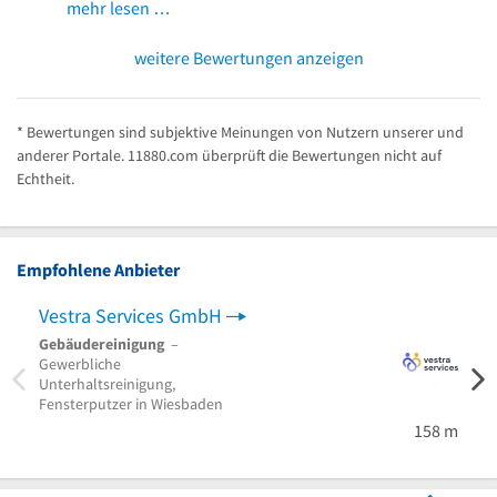
mehr lesen …
weitere Bewertungen anzeigen
* Bewertungen sind subjektive Meinungen von Nutzern unserer und
anderer Portale. 11880.com überprüft die Bewertungen nicht auf
Echtheit.
Empfohlene Anbieter
Vestra Services GmbH
dein
Gebäudereinigung
–
Haush
Gewerbliche
Reini
Unterhaltsreinigung,
Reini
Fensterputzer in Wiesbaden
Hausv
Hoch
158 m