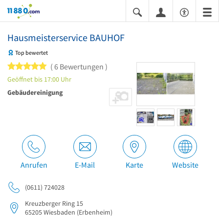
11880.com
Hausmeisterservice BAUHOF
Top bewertet
5 von 5 Sternen
6 Bewertungen
Geöffnet bis 17:00 Uhr
Gebäudereinigung
Anrufen
E-Mail
Karte
Website
(0611) 724028
Kreuzberger Ring 15
65205
Wiesbaden
(Erbenheim)