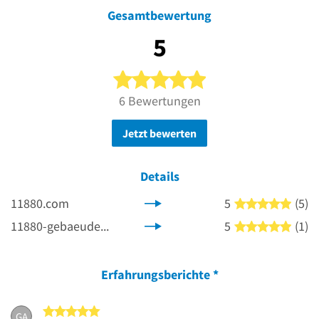
Gesamtbewertung
5
5 von 5 Sternen
6 Bewertungen
Jetzt bewerten
Details
11880.com
5
(5)
5 von
11880-gebaeudereinigung.com
5
(1)
5 von
Erfahrungsberichte
*
5 von 5 Sternen
GA