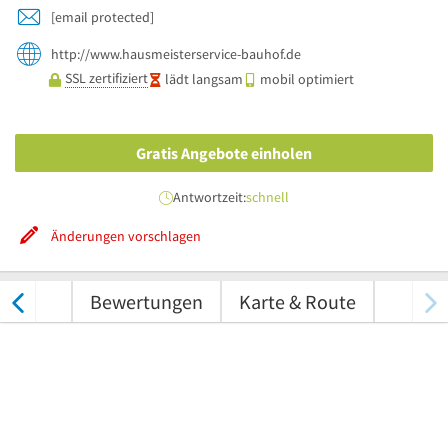
[email protected]
http://www.hausmeisterservice-bauhof.de
SSL zertifiziert
lädt langsam
mobil optimiert
Gratis Angebote einholen
Antwortzeit:
schnell
Änderungen vorschlagen
nungen
Bewertungen
Karte & Route