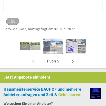
GA
GA
Bild melden
Foto von
Gast,
hinzugefügt
am 02. Juni 2022
eingestellt von
Gast
am 02. Juni 2022
1
von
5
Jetzt Angebote einholen!
Hausmeisterservice BAUHOF
und
mehrere
Anbieter anfragen und Zeit &
Geld sparen!
Wo suchen Sie einen Anbieter?