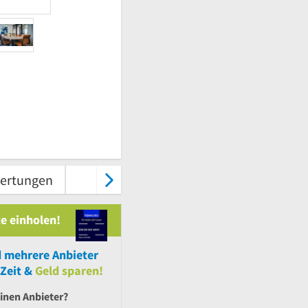
ertungen
Karte & Route
Kontakt
e einholen!
d
mehrere
Anbieter
Zeit &
Geld sparen!
inen Anbieter?