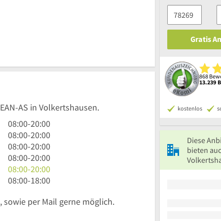
Gratis A
868 Bewe
13.239 
LEAN-AS in Volkertshausen.
kostenlos
s
8
08:00
-
20:00
Uhr
8
08:00
-
20:00
Diese Anb
bis
Uhr
8
08:00
-
20:00
bieten auc
20
bis
Uhr
8
08:00
-
20:00
Volkertsh
Uhr
20
bis
Uhr
8
08:00
-
20:00
Uhr
20
bis
Uhr
8
08:00
-
18:00
Uhr
20
bis
Uhr
 sowie per Mail gerne möglich.
Uhr
20
bis
Uhr
18