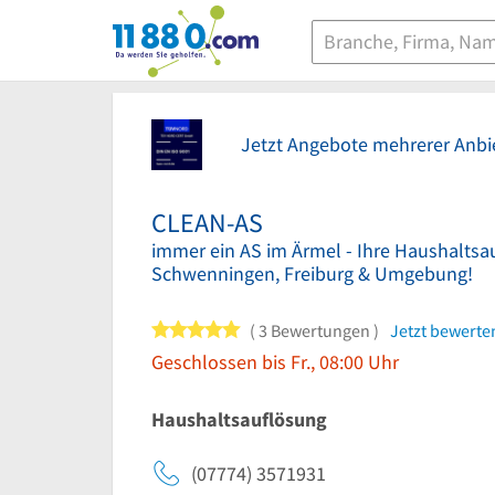
11880.com
Jetzt Angebote mehrerer Anbie
CLEAN-AS
immer ein AS im Ärmel - Ihre Haushaltsau
Schwenningen, Freiburg & Umgebung!
5 von 5 Sternen
3 Bewertungen
Jetzt bewerte
Geschlossen bis Fr., 08:00 Uhr
Haushaltsauflösung
(07774) 3571931