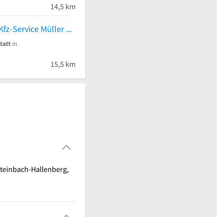
14,5 km
Karosserie u. Kfz-Service Müller GmbH
tatt
in
15,5 km
Steinbach-Hallenberg,