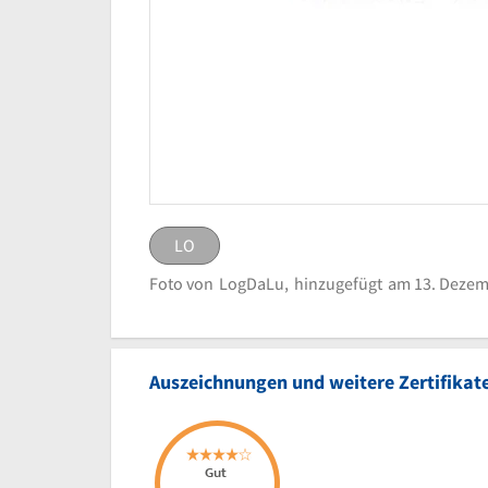
LO
LO
eingestellt von
LogDaLu
Foto von
LogDaLu,
hinzugefügt
am 13. Dezem
Logo Holland-Merten Fra
Bild melden
Auszeichnungen und weitere Zertifikat