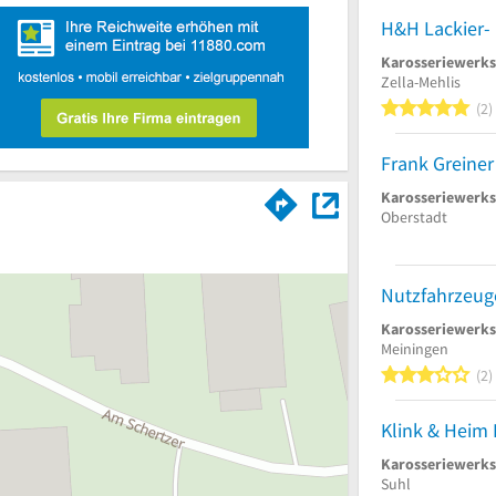
Karosseriewerks
Zella-Mehlis
5
2
Frank Greiner
Karosseriewerks
Oberstadt
Nutzfahrzeu
Karosseriewerks
Meiningen
3
2
Karosseriewerks
Suhl