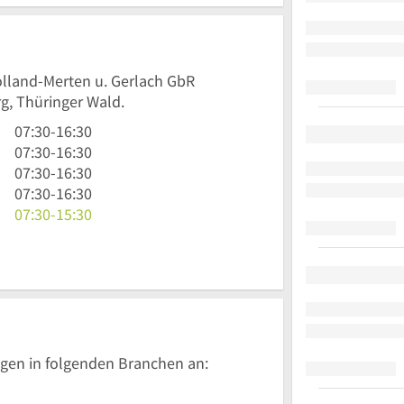
olland-Merten u. Gerlach GbR
g, Thüringer Wald.
7
07:30
-
16:30
Uhr
7
07:30
-
16:30
30
Uhr
7
07:30
-
16:30
bis
30
Uhr
7
07:30
-
16:30
16
bis
30
Uhr
7
07:30
-
15:30
Uhr
16
bis
30
Uhr
30
Uhr
16
bis
30
30
Uhr
16
bis
30
Uhr
15
30
Uhr
30
gen in folgenden Branchen an: