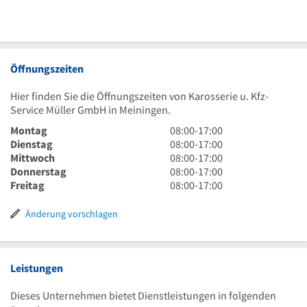
Öffnungszeiten
Hier finden Sie die Öffnungszeiten von Karosserie u. Kfz-
Service Müller GmbH in Meiningen.
8
Montag
08:00
-
17:00
Uhr
8
Dienstag
08:00
-
17:00
bis
Uhr
8
Mittwoch
08:00
-
17:00
17
bis
Uhr
8
Donnerstag
08:00
-
17:00
Uhr
17
bis
Uhr
8
Freitag
08:00
-
17:00
Uhr
17
bis
Uhr
Uhr
17
bis
Änderung vorschlagen
Uhr
17
Uhr
Leistungen
Dieses Unternehmen bietet Dienstleistungen in folgenden