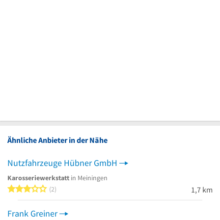
Ähnliche Anbieter in der Nähe
Nutzfahrzeuge Hübner GmbH
Karosseriewerkstatt
in Meiningen
3 von 5 Sternen
2
1,7 km
Frank Greiner