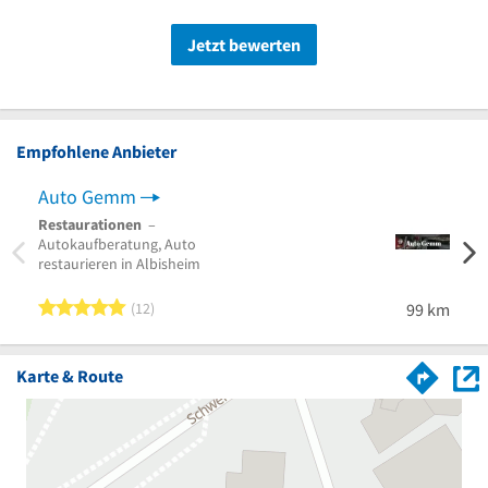
Jetzt bewerten
Empfohlene Anbieter
Auto Gemm
Aut
Restaurationen
–
Karos
Autokaufberatung, Auto
Dodge
restaurieren in Albisheim
5 von 5 Sternen
12
99 km
Karte & Route