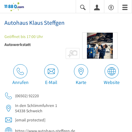
11880.com
Autohaus Klaus Steffgen
Geöffnet bis 17:00 Uhr
Autowerkstatt
Anrufen
E-Mail
Karte
Website
(06502) 92220
In den Schlimmfuhren 1
54338
Schweich
[email protected]
https://www.autohaus-steffgen.de