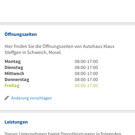
Öffnungszeiten
Hier finden Sie die Öffnungszeiten von Autohaus Klaus
Steffgen in Schweich, Mosel.
8
Montag
08:00
-
17:00
Uhr
8
Dienstag
08:00
-
17:00
bis
Uhr
8
Mittwoch
08:00
-
17:00
17
bis
Uhr
8
Donnerstag
08:00
-
17:00
Uhr
17
bis
Uhr
8
Freitag
08:00
-
17:00
Uhr
17
bis
Uhr
Uhr
17
bis
Änderung vorschlagen
Uhr
17
Uhr
Leistungen
Dieses Unternehmen bietet Dienstleistungen in folgenden