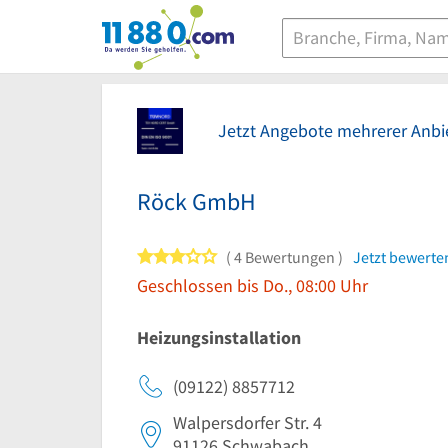
11880.com
Jetzt Angebote mehrerer Anbie
Röck GmbH
3 von 5 Sternen
4 Bewertungen
Jetzt bewerte
Geschlossen bis Do., 08:00 Uhr
Heizungsinstallation
(09122) 8857712
Walpersdorfer Str. 4
91126
Schwabach