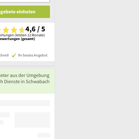
ngebote einholen
4,6 / 5
rtungen (letzten 12 Monate)
Bewertungen (gesamt)
chnell
Ihr bestes Angebot
ieter aus der Umgebung
ch Dienste in Schwabach