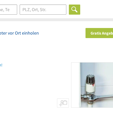
ter vor Ort einholen
Gratis Ange
n!