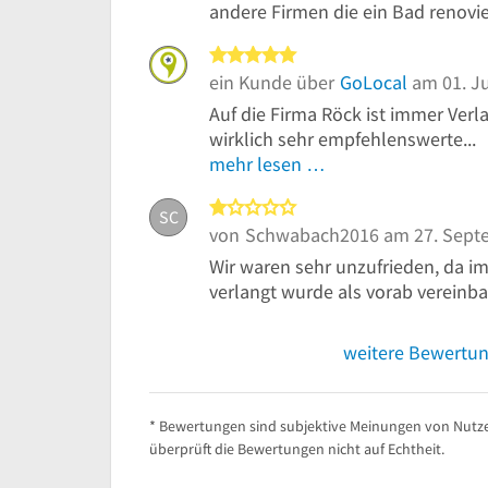
andere Firmen die ein Bad renovie
5 von 5 Sternen
ein Kunde über
GoLocal
am 01. Ju
Auf die Firma Röck ist immer Verla
wirklich sehr empfehlenswerte...
mehr lesen …
1 von 5 Sternen
SC
von
Schwabach2016
am 27. Sept
Wir waren sehr unzufrieden, da i
verlangt wurde als vorab vereinba
weitere Bewertu
* Bewertungen sind subjektive Meinungen von Nutze
überprüft die Bewertungen nicht auf Echtheit.