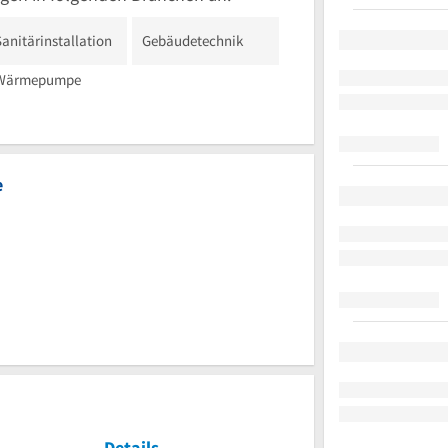
Sanitärinstallation
Gebäudetechnik
Wärmepumpe
e
Details