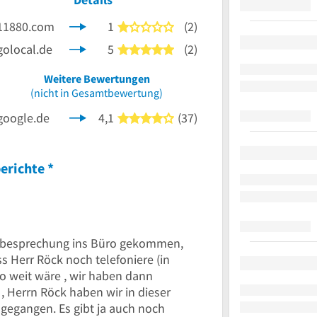
11880.com
1
(2)
1 von 5 Sternen
golocal.de
5
(2)
5 von 5 Sternen
nen
Weitere Bewertungen
(nicht in Gesamtbewertung)
google.de
4,1
(37)
4 von 5 Sternen
erichte
*
tsbesprechung ins Büro gekommen,
ss Herr Röck noch telefoniere (in
o weit wäre , wir haben dann
, Herrn Röck haben wir in dieser
 gegangen. Es gibt ja auch noch