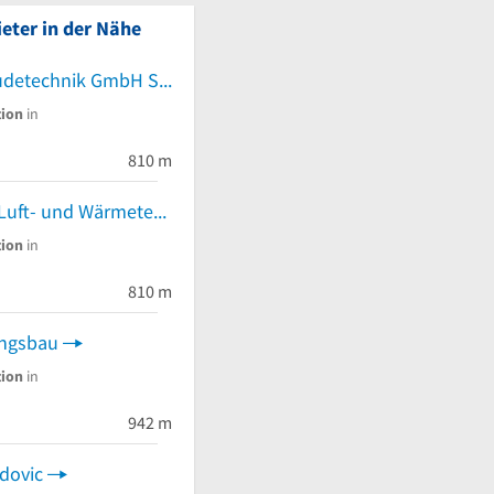
eter in der Nähe
LuWAG Gebäudetechnik GmbH Sanitär Heizung Notdienst Wärmepumpen
tion
in
810 m
LUWATHERM Luft- und Wärmetechnik GmbH
tion
in
810 m
ungsbau
tion
in
942 m
dovic