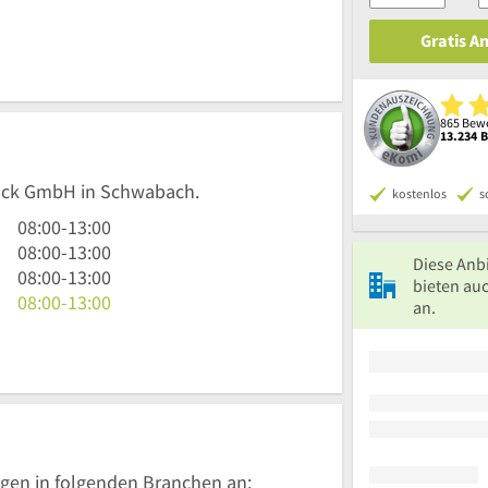
Gratis A
865 Bewe
13.234 
Röck GmbH in Schwabach.
kostenlos
s
8
08:00
-
13:00
Uhr
8
08:00
-
13:00
Diese Anb
bis
Uhr
8
08:00
-
13:00
bieten au
13
bis
Uhr
8
08:00
-
13:00
an.
Uhr
13
bis
Uhr
Uhr
13
bis
Uhr
13
Uhr
gen in folgenden Branchen an: