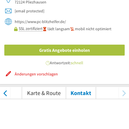
72124
Pliezhausen
[email protected]
https://www.pc-blitzhelfer.de/
SSL zertifiziert
lädt langsam
mobil nicht optimiert
Gratis Angebote einholen
Antwortzeit:
schnell
Änderungen vorschlagen
tungen
Karte & Route
Kontakt