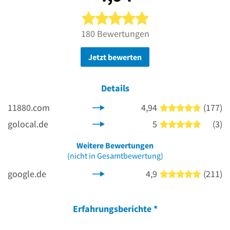
5 von 5 Sternen
180 Bewertungen
Jetzt bewerten
Details
11880.com
4,94
(177)
5 von 5 
golocal.de
5
(3)
5 von 5 
Weitere Bewertungen
(nicht in Gesamtbewertung)
google.de
4,9
(211)
5 von 5 
Erfahrungsberichte
*