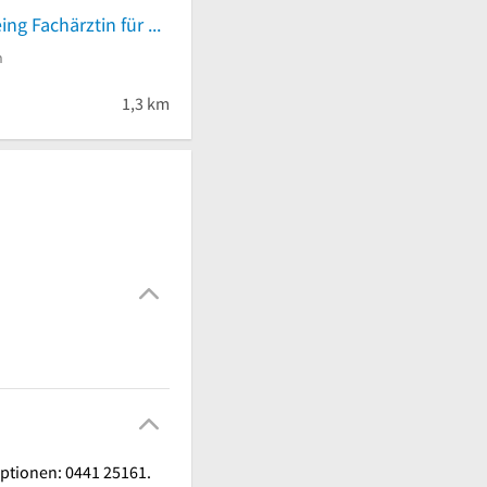
Annerose Goeing Fachärztin für Orthopädie
n
 von 5 Sternen
1,3 km
optionen: 0441 25161.