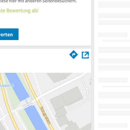
iese hier mit anderen Seitenbesuchern.
rste Bewertung ab!
werten