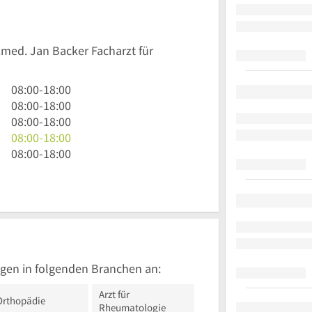
r.med. Jan Backer Facharzt für
8
08:00
-
18:00
Uhr
8
08:00
-
18:00
bis
Uhr
8
08:00
-
18:00
18
bis
Uhr
8
08:00
-
18:00
Uhr
18
bis
Uhr
8
08:00
-
18:00
Uhr
18
bis
Uhr
Uhr
18
bis
Uhr
18
Uhr
gen in folgenden Branchen an:
Arzt für
Orthopädie
Rheumatologie