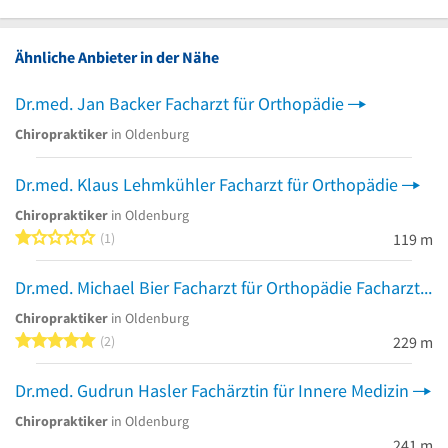
Ähnliche Anbieter in der Nähe
Dr.med. Jan Backer Facharzt für Orthopädie
Chiropraktiker
in Oldenburg
Dr.med. Klaus Lehmkühler Facharzt für Orthopädie
Chiropraktiker
in Oldenburg
1 von 5 Sternen
1
119 m
Dr.med. Michael Bier Facharzt für Orthopädie Facharzt für Orthopädie
Chiropraktiker
in Oldenburg
5 von 5 Sternen
2
229 m
Dr.med. Gudrun Hasler Fachärztin für Innere Medizin
Chiropraktiker
in Oldenburg
241 m