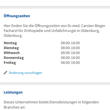
Öffnungszeiten
Hier finden Sie die Öffnungszeiten von Dr.med. Carsten Rieger
Facharzt für Orthopädie und Unfallchirurgie in Oldenburg,
Oldenburg.
8
Montag
08:00
-
18:00
Uhr
8
Dienstag
08:00
-
18:00
bis
Uhr
8
Mittwoch
08:00
-
18:00
18
bis
Uhr
8
Donnerstag
08:00
-
18:00
Uhr
18
bis
Uhr
8
Freitag
08:00
-
18:00
Uhr
18
bis
Uhr
Uhr
18
bis
Änderung vorschlagen
Uhr
18
Uhr
Leistungen
Dieses Unternehmen bietet Dienstleistungen in folgenden
Branchen an: