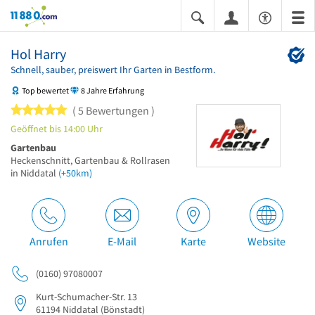
11880.com
Hol Harry
Schnell, sauber, preiswert Ihr Garten in Bestform.
Top bewertet
8 Jahre Erfahrung
5 von 5 Sternen
5 Bewertungen
Geöffnet bis 14:00 Uhr
Gartenbau
Heckenschnitt, Gartenbau & Rollrasen
in Niddatal
(+50km)
Anrufen
E-Mail
Karte
Website
(0160) 97080007
Kurt-Schumacher-Str. 13
61194
Niddatal
(Bönstadt)