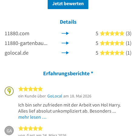
Jetzt bewerten
Details
11880.com
5
(3)
5 von
11880-gartenbau.com
5
(1)
5 von
golocal.de
5
(1)
5 von
Erfahrungsberichte
*
5 von 5 Sternen
ein Kunde über
GoLocal
am 18. Mai 2026
Ich bin sehr zufrieden mit der Arbeit von Hol Harry.
Alles lief absolut unkompliziert ab. Besonders ...
mehr lesen …
5 von 5 Sternen
GA
von
Gast
am 24. März 2026