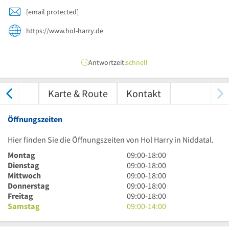
[email protected]
https://www.hol-harry.de
Antwortzeit:
schnell
tungen
Karte & Route
Kontakt
Öffnungszeiten
Hier finden Sie die Öffnungszeiten von Hol Harry in Niddatal.
9
Montag
09:00
-
18:00
Uhr
9
Dienstag
09:00
-
18:00
bis
Uhr
9
Mittwoch
09:00
-
18:00
18
bis
Uhr
9
Donnerstag
09:00
-
18:00
Uhr
18
bis
Uhr
9
Freitag
09:00
-
18:00
Uhr
18
bis
Uhr
9
Samstag
09:00
-
14:00
Uhr
18
bis
Uhr
Uhr
18
bis