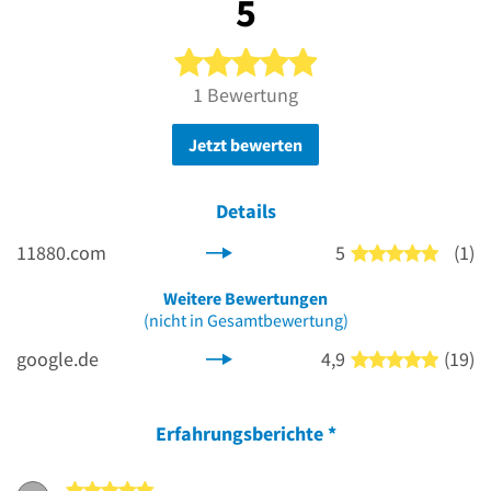
5
5 von 5 Sternen
1 Bewertung
Jetzt bewerten
Details
11880.com
5
(1)
5 von 5
Weitere Bewertungen
(nicht in Gesamtbewertung)
google.de
4,9
(19)
5 von 5
Erfahrungsberichte
*
5 von 5 Sternen