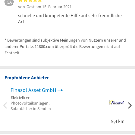
GA
von
Gast
am 15. Februar 2021
schnelle und kompetente Hilfe auf sehr freundliche
Art
* Bewertungen sind subjektive Meinungen von Nutzern unserer und
anderer Portale. 11880.com überprüft die Bewertungen nicht auf
Echtheit.
Empfohlene Anbieter
Finasol Asset GmbH
Elek
Elektriker
–
Elekt
Photovoltaikanlagen,
PV-An
Solardächer in Senden
Speic
Wiese
9,4 km