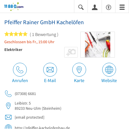
11880.com
Pfeiffer Rainer GmbH Kachelöfen
5 von 5 Sternen
1 Bewertung
Geschlossen bis Fr., 15:00 Uhr
Elektriker
Anrufen
E-Mail
Karte
Website
(07308) 6681
Leibistr. 5
89233
Neu-Ulm
(Steinheim)
[email protected]
http://pfeiffer-kachelofenbau.de