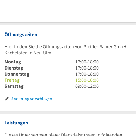
Öffnungszeiten
Hier finden Sie die Öffnungszeiten von Pfeiffer Rainer GmbH
Kachelöfen in Neu-Ulm.
17
Montag
17:00
-
18:00
Uhr
17
Dienstag
17:00
-
18:00
bis
Uhr
17
Donnerstag
17:00
-
18:00
18
bis
Uhr
15
Freitag
15:00
-
18:00
Uhr
18
bis
Uhr
9
Samstag
09:00
-
12:00
Uhr
18
bis
Uhr
Uhr
18
bis
Änderung vorschlagen
Uhr
12
Uhr
Leistungen
Dieses Unternehmen bietet Dienstleistungen in folgenden