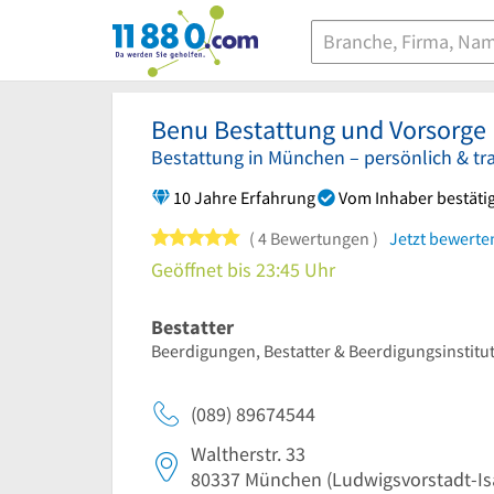
11880.com
Benu Bestattung und Vorsorge
Bestattung in München – persönlich & tr
10 Jahre Erfahrung
Vom Inhaber bestätig
5 von 5 Sternen
4 Bewertungen
Jetzt bewerte
Geöffnet bis 23:45 Uhr
Bestatter
Beerdigungen, Bestatter & Beerdigungsinstit
(089) 89674544
Waltherstr. 33
80337
München
(Ludwigsvorstadt-Is