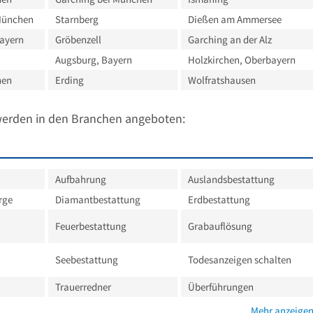
München
Starnberg
Dießen am Ammersee
ayern
Gröbenzell
Garching an der Alz
Augsburg, Bayern
Holzkirchen, Oberbayern
hen
Erding
Wolfratshausen
werden in den Branchen angeboten:
Aufbahrung
Auslandsbestattung
rge
Diamantbestattung
Erdbestattung
Feuerbestattung
Grabauflösung
Seebestattung
Todesanzeigen schalten
Trauerredner
Überführungen
Mehr anzeige