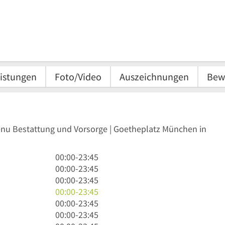
istungen
Foto/Video
Auszeichnungen
Bew
Benu Bestattung und Vorsorge | Goetheplatz München in
0
00:00
-
23:45
Uhr
0
00:00
-
23:45
bis
Uhr
0
00:00
-
23:45
23
bis
Uhr
0
00:00
-
23:45
Uhr
23
bis
Uhr
0
00:00
-
23:45
45
Uhr
23
bis
Uhr
0
00:00
-
23:45