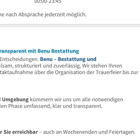
45
Uhr
23
bis
Uhr
0
00:00
-
23:45
45
Uhr
23
bis
Uhr
he nach Absprache jederzeit möglich.
45
Uhr
23
bis
45
Uhr
23
45
Uhr
45
transparent mit Benu Bestattung
er Entscheidungen.
Benu – Bestattung und
lsam, strukturiert und zuverlässig. Wir stehen Ihnen
ntaktaufnahme über die Organisation der Trauerfeier bis zur
nd Umgebung
kümmern wir uns um alle notwendigen
iblen Phase umfassend, klar und transparent.
r Sie erreichbar
– auch an Wochenenden und Feiertagen.