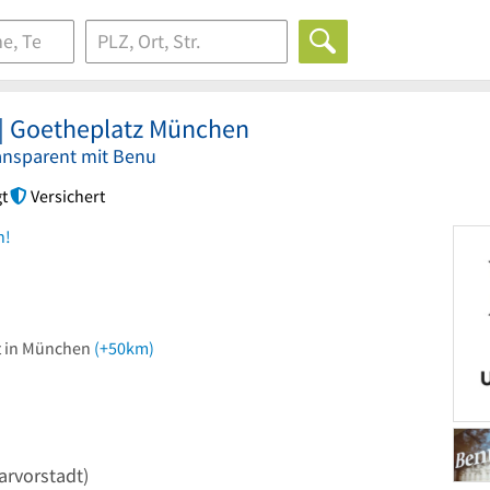
 | Goetheplatz München
ansparent mit Benu
t
Versichert
n!
ut in München
(+50km)
arvorstadt)