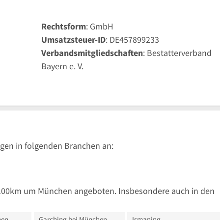
Rechtsform
: GmbH
Umsatzsteuer-ID
: DE457899233
Verbandsmitgliedschaften
: Bestatterverband
Bayern e. V.
gen in folgenden Branchen an:
 100km um München angeboten. Insbesondere auch in den
hen
Garching bei München
Ismaning