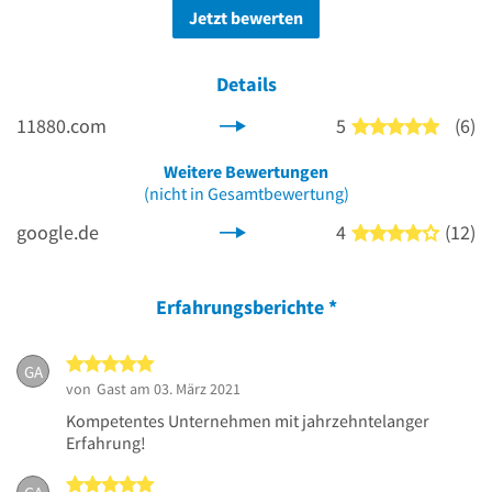
Jetzt bewerten
Details
11880.com
5
(6)
5 von 5
Weitere Bewertungen
(nicht in Gesamtbewertung)
google.de
4
(12)
4 von 5
Erfahrungsberichte
*
5 von 5 Sternen
GA
von
Gast
am 03. März 2021
Kompetentes Unternehmen mit jahrzehntelanger
Erfahrung!
5 von 5 Sternen