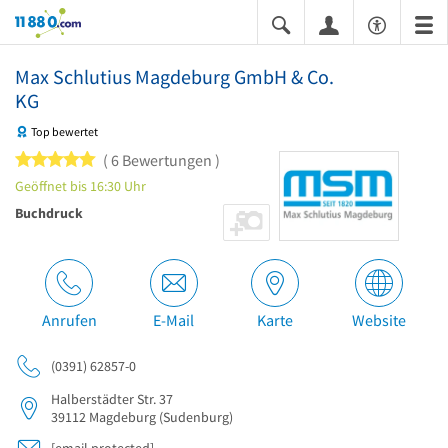
11880.com
Max Schlutius Magdeburg GmbH & Co.
KG
Top bewertet
5 von 5 Sternen
6 Bewertungen
Geöffnet bis 16:30 Uhr
Buchdruck
Anrufen
E-Mail
Karte
Website
(0391) 62857-0
Halberstädter Str. 37
39112
Magdeburg
(Sudenburg)
[email protected]