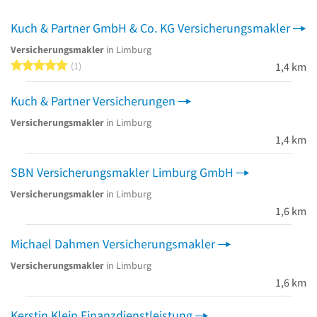
Kuch & Partner GmbH & Co. KG Versicherungsmakler
Versicherungsmakler
in Limburg
5 von 5 Sternen
1
1,4 km
Kuch & Partner Versicherungen
Versicherungsmakler
in Limburg
1,4 km
SBN Versicherungsmakler Limburg GmbH
Versicherungsmakler
in Limburg
1,6 km
Michael Dahmen Versicherungsmakler
Versicherungsmakler
in Limburg
1,6 km
Kerstin Klein Finanzdienstleistung