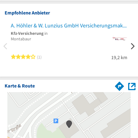
Empfohlene Anbieter
A. Höhler & W. Lunzius GmbH Versicherungsmakler
Kfz-Versicherung
in
Kran
Montabaur
Beruf
Versi
Frank
4 von 5 Sternen
1
19,2 km
Karte & Route