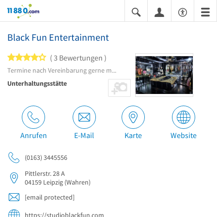
11880.com
Black Fun Entertainment
4 von 5 Sternen
3 Bewertungen
Termine nach Vereinbarung gerne möglich.
Unterhaltungsstätte
Anrufen
E-Mail
Karte
Website
(0163) 3445556
Pittlerstr. 28 A
04159
Leipzig
(Wahren)
[email protected]
https://studioblackfun.com