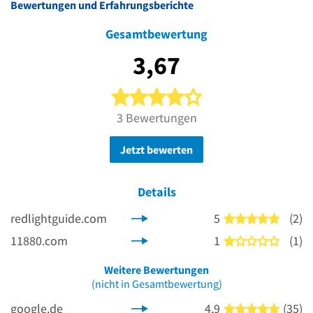
Bewertungen und Erfahrungsberichte
Gesamtbewertung
3,67
4 von 5 Sternen
3 Bewertungen
Jetzt bewerten
Details
redlightguide.com
5
(2)
5 von 5
11880.com
1
(1)
1 von 5
Weitere Bewertungen
(nicht in Gesamtbewertung)
google.de
4,9
(35)
5 von 5