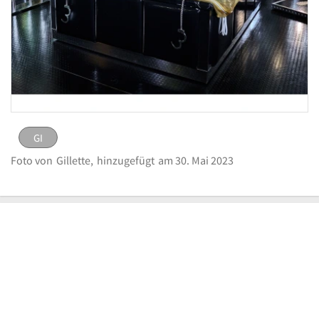
GI
GI
Bild melden
Rubber Suite im Studio Black Fun
Foto von
Gillette,
hinzugefügt
am 30. Mai 2023
eingestellt von
Gillette
am 30. Mai 2023