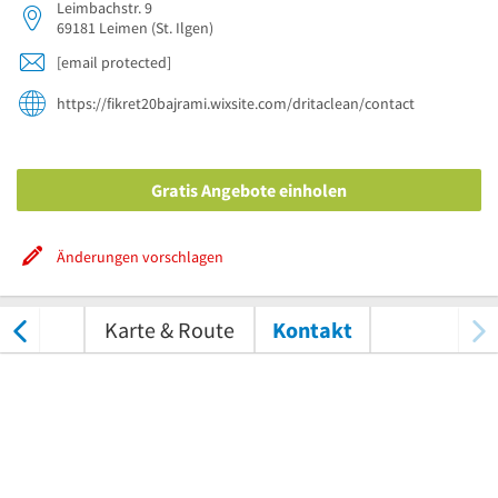
Leimbachstr. 9
69181
Leimen
(St. Ilgen)
[email protected]
https://fikret20bajrami.wixsite.com/dritaclean/contact
Gratis Angebote einholen
Änderungen vorschlagen
tungen
Karte & Route
Kontakt