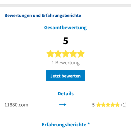
Bewertungen und Erfahrungsberichte
Gesamtbewertung
5
5 von 5 Sternen
1 Bewertung
Jetzt bewerten
Details
11880.com
5
(1)
5 von
Erfahrungsberichte
*