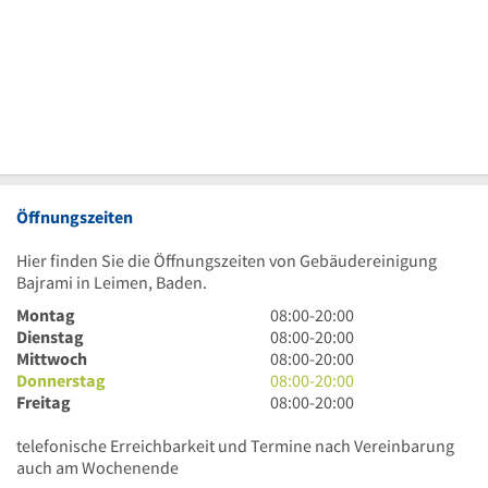
Öffnungszeiten
Hier finden Sie die Öffnungszeiten von Gebäudereinigung
Bajrami in Leimen, Baden.
8
Montag
08:00
-
20:00
Uhr
8
Dienstag
08:00
-
20:00
bis
Uhr
8
Mittwoch
08:00
-
20:00
20
bis
Uhr
8
Donnerstag
08:00
-
20:00
Uhr
20
bis
Uhr
8
Freitag
08:00
-
20:00
Uhr
20
bis
Uhr
Uhr
20
bis
telefonische Erreichbarkeit und Termine nach Vereinbarung
Uhr
20
auch am Wochenende