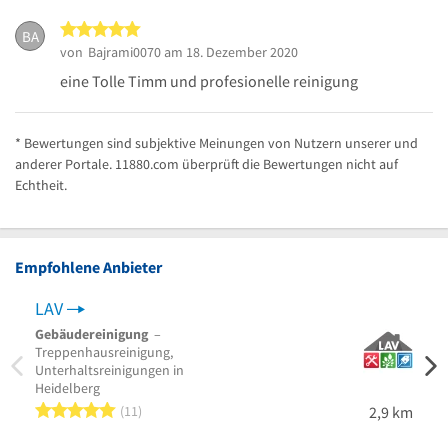
5 von 5 Sternen
BA
von
Bajrami0070
am 18. Dezember 2020
eine Tolle Timm und profesionelle reinigung
* Bewertungen sind subjektive Meinungen von Nutzern unserer und
anderer Portale. 11880.com überprüft die Bewertungen nicht auf
Echtheit.
Empfohlene Anbieter
LAV
Clea
Gebäudereinigung
–
Büror
Treppenhausreinigung,
Profe
Unterhaltsreinigungen in
Stein
Heidelberg
Gebäu
Heide
5 von 5 Sternen
11
2,9 km