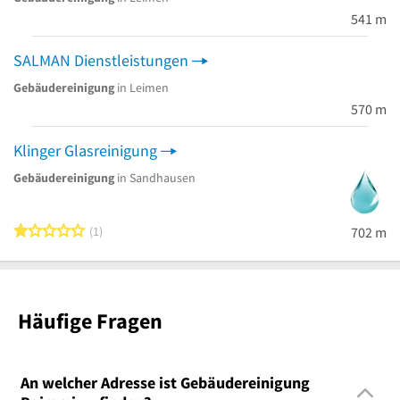
541 m
SALMAN Dienstleistungen
Gebäudereinigung
in Leimen
570 m
Klinger Glasreinigung
Gebäudereinigung
in Sandhausen
1 von 5 Sternen
1
702 m
Häufige Fragen
An welcher Adresse ist Gebäudereinigung