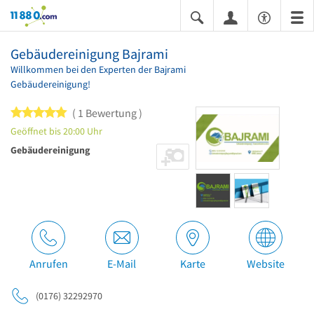
11880.com
Gebäudereinigung Bajrami
Willkommen bei den Experten der Bajrami
Gebäudereinigung!
5 von 5 Sternen
1 Bewertung
Geöffnet bis 20:00 Uhr
Gebäudereinigung
Anrufen
E-Mail
Karte
Website
(0176) 32292970