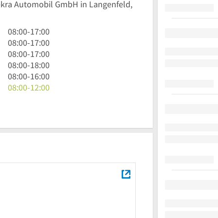
Dekra Automobil GmbH in Langenfeld,
8
08:00
-
17:00
Uhr
8
08:00
-
17:00
bis
Uhr
8
08:00
-
17:00
17
bis
Uhr
8
08:00
-
18:00
Uhr
17
bis
Uhr
8
08:00
-
16:00
Uhr
17
bis
Uhr
8
08:00
-
12:00
Uhr
18
bis
Uhr
Uhr
16
bis
Uhr
12
Uhr