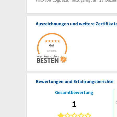
Logo Dekra Aut
Bild melden
Auszeichnungen und weitere Zertifikat
Bewertungen und Erfahrungsberichte
Gesamtbewertung
1
1 von 5 Ster