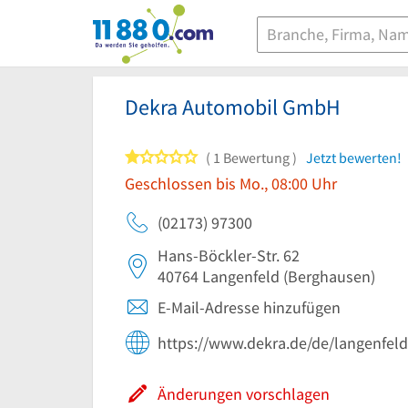
11880.com
Dekra Automobil GmbH
1 von 5 Sternen
1 Bewertung
Jetzt bewerten!
Geschlossen bis Mo., 08:00 Uhr
(02173) 97300
Hans-Böckler-Str. 62
40764
Langenfeld
(Berghausen)
E-Mail-Adresse hinzufügen
https://www.dekra.de/de/langenfeld
Änderungen vorschlagen