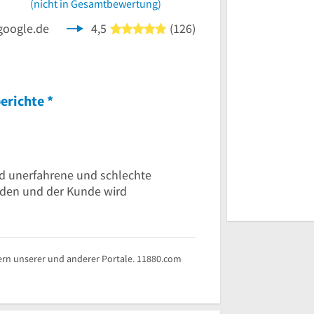
(nicht in Gesamtbewertung)
google.de
4,5
(126)
5 von 5 Sternen
erichte
*
ind unerfahrene und schlechte
inden und der Kunde wird
rn unserer und anderer Portale. 11880.com