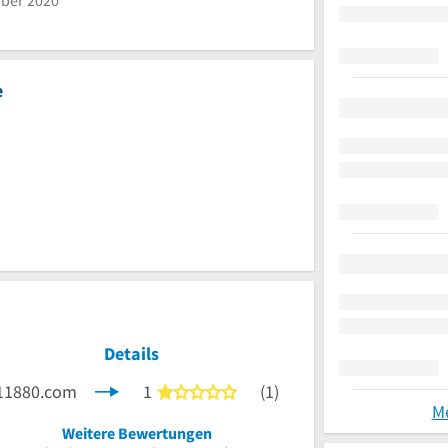
omobil GmbH
e
Details
11880.com
1
(1)
1 von 5 Sternen
M
Weitere Bewertungen
nen