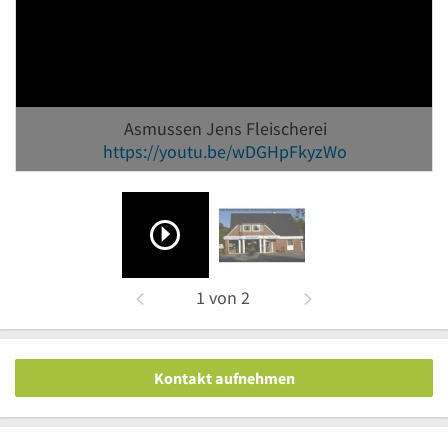
Asmussen Jens Fleischerei
https://youtu.be/wDGHpFkyzWo
1
von
2
Kontakt aufnehmen