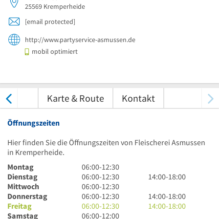
25569
Kremperheide
[email protected]
http://www.partyservice-asmussen.de
mobil optimiert
tungen
Karte & Route
Kontakt
Öffnungszeiten
Hier finden Sie die Öffnungszeiten von Fleischerei Asmussen
in Kremperheide.
6
Montag
06:00
-
12:30
Uhr
6
14
Dienstag
06:00
-
12:30
14:00
-
18:00
bis
Uhr
6
Uhr
Mittwoch
06:00
-
12:30
12
bis
Uhr
6
bis
14
Donnerstag
06:00
-
12:30
14:00
-
18:00
Uhr
12
bis
Uhr
6
18
Uhr
14
Freitag
06:00
-
12:30
14:00
-
18:00
30
Uhr
12
bis
Uhr
6
Uhr
bis
Uhr
Samstag
06:00
-
12:00