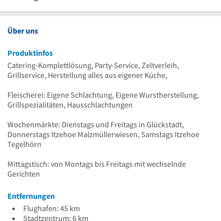
30
Uhr
12
bis
Uhr
18
bis
30
Uhr
12
bis
Uhr
18
30
Uhr
12
Uhr
Über uns
30
Uhr
Produktinfos
Catering-Komplettlösung, Party-Service, Zeltverleih,
Grillservice, Herstellung alles aus eigener Küche,
Fleischerei: Eigene Schlachtung, Eigene Wurstherstellung,
Grillspezialitäten, Hausschlachtungen
Wochenmärkte: Dienstags und Freitags in Glückstadt,
Donnerstags Itzehoe Malzmüllerwiesen, Samstags Itzehoe
Tegelhörn
Mittagstisch: von Montags bis Freitags mit wechselnde
Gerichten
Entfernungen
Flughafen: 45 km
Stadtzentrum: 6 km