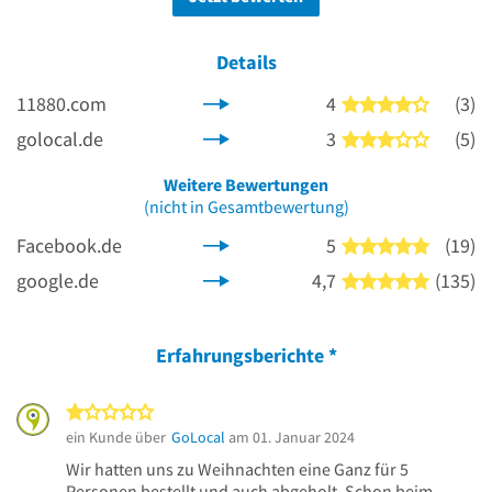
Details
11880.com
4
(3)
4 von 5 
golocal.de
3
(5)
3 von 5 
Weitere Bewertungen
(nicht in Gesamtbewertung)
Facebook.de
5
(19)
5 von 5 
google.de
4,7
(135)
5 von 5 
Erfahrungsberichte
*
1 von 5 Sternen
ein Kunde über
GoLocal
am 01. Januar 2024
Wir hatten uns zu Weihnachten eine Ganz für 5
Personen bestellt und auch abgeholt. Schon beim