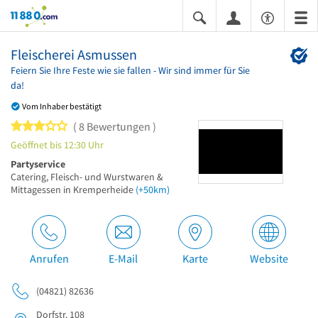
11880.com
Fleischerei Asmussen
Feiern Sie Ihre Feste wie sie fallen - Wir sind immer für Sie
da!
Vom Inhaber bestätigt
3 von 5 Sternen
8 Bewertungen
Geöffnet bis 12:30 Uhr
Partyservice
Catering, Fleisch- und Wurstwaren &
Mittagessen in Kremperheide
(+50km)
Anrufen
E-Mail
Karte
Website
(04821) 82636
Dorfstr. 108