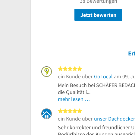
38 Bewertungen
Jetzt bewerten
Er
5 von 5 Sternen
ein Kunde über
GoLocal
am 09. Ju
Mein Besuch bei SCHÄFER BEDACHU
die Qualität i...
mehr lesen …
5 von 5 Sternen
ein Kunde über
unser Dachdecker
Sehr korrekter und freundlicher
Bedürfnisse des Kunden ausgeric