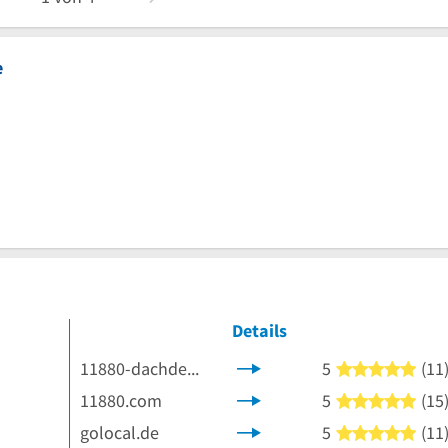
e
Details
11880-dachdecker.com
5
(11
5 vo
11880.com
5
(15
5 vo
 Sternen
golocal.de
5
(11
5 vo