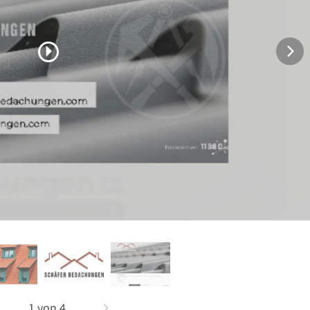
1
von
4