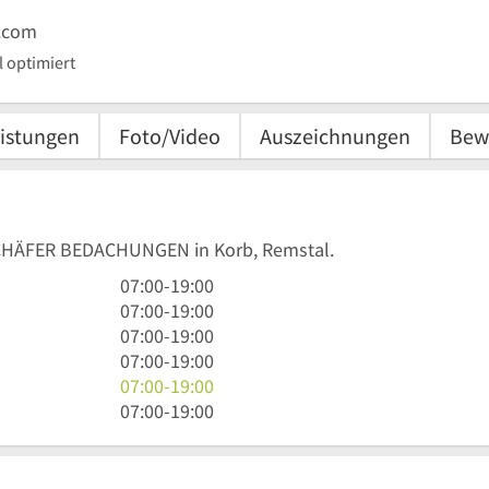
.com
 optimiert
istungen
Foto/Video
Auszeichnungen
Bew
 SCHÄFER BEDACHUNGEN in Korb, Remstal.
7
07:00
-
19:00
Uhr
7
07:00
-
19:00
bis
Uhr
7
07:00
-
19:00
19
bis
Uhr
7
07:00
-
19:00
Uhr
19
bis
Uhr
7
07:00
-
19:00
Uhr
19
bis
Uhr
7
07:00
-
19:00
Uhr
19
bis
Uhr
Uhr
19
bis
Uhr
19