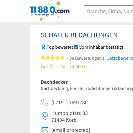
11880.com
SCHÄFER BEDACHUNGEN
Top bewertet
Vom Inhaber bestätigt
5 von 5 Sternen
38 Bewertungen
Jetzt bewert
Geöffnet bis 19:00 Uhr
Dachdecker
Dachdeckung, Fensterabdichtungen & Dachre
(07151) 1691780
Humboldtstr. 33
71404
Korb
[email protected]