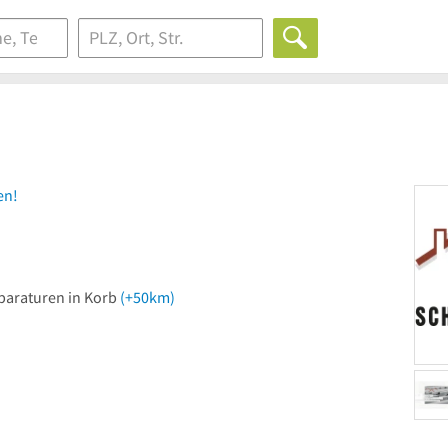
en!
paraturen in Korb
(+50km)