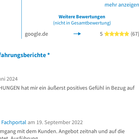
mehr anzeige
Weitere Bewertungen
(nicht in Gesamtbewertung)
google.de
5
(67
5 vo
fahrungsberichte
*
ni 2024
NGEN hat mir ein äußerst positives Gefühl in Bezug auf
 Fachportal
am 19. September 2022
 Umgang mit dem Kunden. Angebot zeitnah und auf die
htet. Ausführung