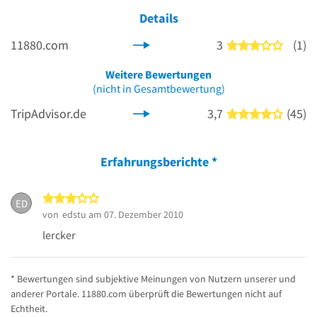
Details
11880.com
3
(1)
3 von 5
Weitere Bewertungen
(nicht in Gesamtbewertung)
TripAdvisor.de
3,7
(45)
4 von 5
Erfahrungsberichte
*
3 von 5 Sternen
ED
von
edstu
am 07. Dezember 2010
lercker
* Bewertungen sind subjektive Meinungen von Nutzern unserer und
anderer Portale. 11880.com überprüft die Bewertungen nicht auf
Echtheit.