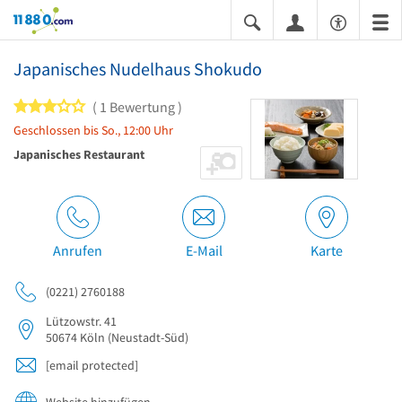
11880.com
Japanisches Nudelhaus Shokudo
3 von 5 Sternen
1 Bewertung
Geschlossen bis So., 12:00 Uhr
Japanisches Restaurant
Anrufen
E-Mail
Karte
(0221) 2760188
Lützowstr. 41
50674
Köln
(Neustadt-Süd)
[email protected]