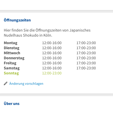
Öffnungszeiten
Hier finden Sie die Öffnungszeiten von Japanisches
Nudelhaus Shokudo in Köln.
12
17
Montag
12:00
-
16:00
17:00
-
23:00
Uhr
12
Uhr
17
Dienstag
12:00
-
16:00
17:00
-
23:00
bis
Uhr
12
bis
Uhr
17
Mittwoch
12:00
-
16:00
17:00
-
23:00
16
bis
Uhr
12
23
bis
Uhr
17
Donnerstag
12:00
-
16:00
17:00
-
23:00
Uhr
16
bis
Uhr
12
Uhr
23
bis
Uhr
17
Freitag
12:00
-
16:00
17:00
-
23:00
Uhr
16
bis
Uhr
12
Uhr
23
bis
Uhr
17
Samstag
12:00
-
16:00
17:00
-
23:00
Uhr
16
bis
Uhr
12
Uhr
23
bis
Uhr
Sonntag
12:00
-
23:00
Uhr
16
bis
Uhr
Uhr
23
bis
Uhr
16
bis
Uhr
23
Änderung vorschlagen
Uhr
23
Uhr
Uhr
Über uns