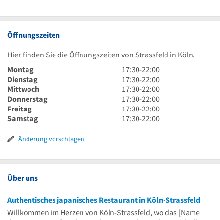
Öffnungszeiten
Hier finden Sie die Öffnungszeiten von Strassfeld in Köln.
17
Montag
17:30
-
22:00
Uhr
17
Dienstag
17:30
-
22:00
30
Uhr
17
Mittwoch
17:30
-
22:00
bis
30
Uhr
17
Donnerstag
17:30
-
22:00
22
bis
30
Uhr
17
Freitag
17:30
-
22:00
Uhr
22
bis
30
Uhr
17
Samstag
17:30
-
22:00
Uhr
22
bis
30
Uhr
Uhr
22
bis
30
Änderung vorschlagen
Uhr
22
bis
Uhr
22
Uhr
Über uns
Authentisches japanisches Restaurant in Köln-Strassfeld
Willkommen im Herzen von Köln-Strassfeld, wo das [Name