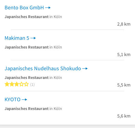
Bento Box GmbH
Japanisches Restaurant
in Köln
2,8 km
Makiman 5
Japanisches Restaurant
in Köln
5,1 km
Japanisches Nudelhaus Shokudo
Japanisches Restaurant
in Köln
3 von 5 Sternen
1
5,5 km
KYOTO
Japanisches Restaurant
in Köln
5,6 km