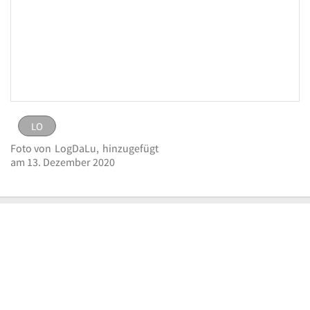
LO
LO
Bild
Foto von
LogDaLu,
hinzugefügt
melden
eingestellt von
LogDaLu
am 13. Dezember
am 13. Dezember 2020
Logo Strassfeld
2020