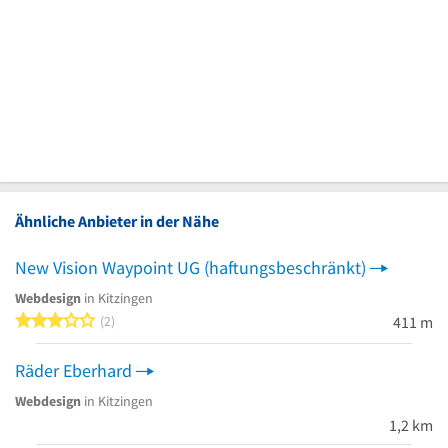
Ähnliche Anbieter in der Nähe
New Vision Waypoint UG (haftungsbeschränkt)
Webdesign
in Kitzingen
3 von 5 Sternen
2
411 m
Räder Eberhard
Webdesign
in Kitzingen
1,2 km