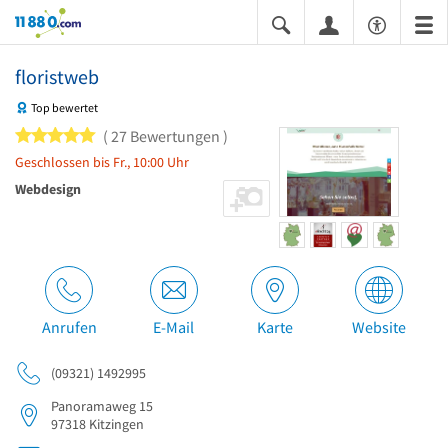
11880.com
floristweb
Top bewertet
5 von 5 Sternen
27 Bewertungen
Geschlossen bis Fr., 10:00 Uhr
Webdesign
Anrufen
E-Mail
Karte
Website
(09321) 1492995
Panoramaweg 15
97318
Kitzingen