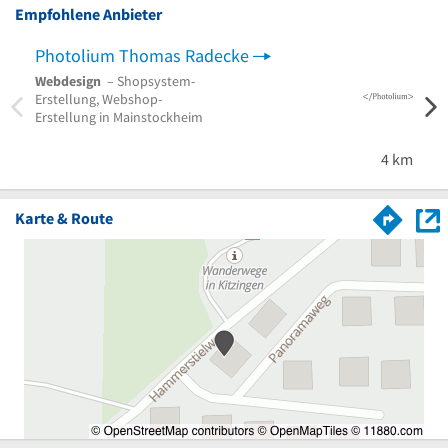
Empfohlene Anbieter
Photolium Thomas Radecke
med
Webdesign
– Shopsystem-
Webd
Erstellung, Webshop-
Marke
Erstellung in Mainstockheim
Würz
4 km
Karte & Route