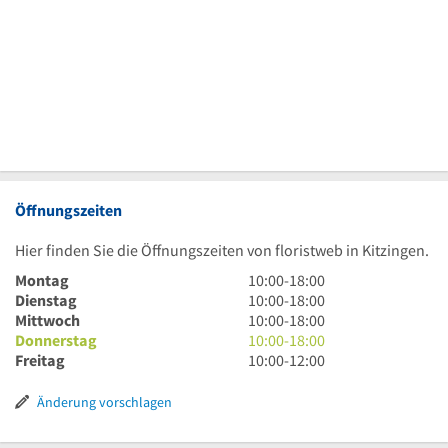
Öffnungszeiten
Hier finden Sie die Öffnungszeiten von floristweb in Kitzingen.
10
Montag
10:00
-
18:00
Uhr
10
Dienstag
10:00
-
18:00
bis
Uhr
10
Mittwoch
10:00
-
18:00
18
bis
Uhr
10
Donnerstag
10:00
-
18:00
Uhr
18
bis
Uhr
10
Freitag
10:00
-
12:00
Uhr
18
bis
Uhr
Uhr
18
bis
Änderung vorschlagen
Uhr
12
Uhr