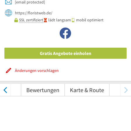
[email protected]
https://floristweb.de/
SSL zertifiziert
lädt langsam
mobil optimiert
Gratis Angebote einholen
Änderungen vorschlagen
nungen
Bewertungen
Karte & Route