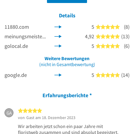
Details
11880.com
5
(8)
5 von 5
meinungsmeister.de
4,92
(13)
5 von 5
golocal.de
5
(6)
5 von 5
Weitere Bewertungen
(nicht in Gesamtbewertung)
google.de
5
(14)
5 von 5
Erfahrungsberichte
*
5 von 5 Sternen
GA
von
Gast
am 18. Dezember 2023
Wir arbeiten jetzt schon ein paar Jahre mit
floristweb zusammen und sind absolut begeistert.