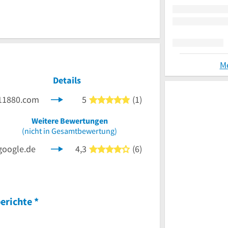
M
Details
11880.com
5
(1)
5 von 5 Sternen
Weitere Bewertungen
nen
(nicht in Gesamtbewertung)
google.de
4,3
(6)
4 von 5 Sternen
erichte
*