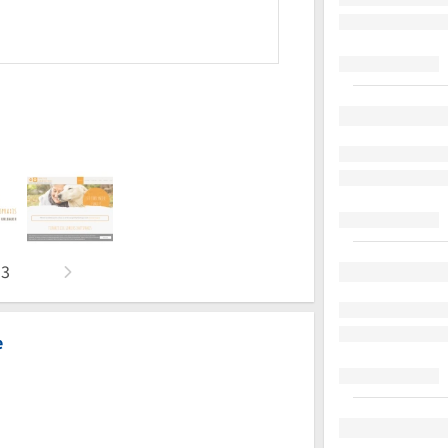
n
3
e