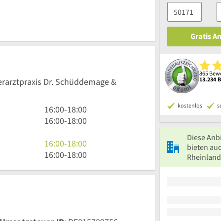
Gratis A
865 Bewe
13.234 
ierarztpraxis Dr. Schüddemage &
kostenlos
s
16
16:00
-
18:00
Uhr
16
16:00
-
18:00
bis
Uhr
Diese Anb
18
bis
16
16:00
-
18:00
bieten auc
Uhr
18
Uhr
16
16:00
-
18:00
Rheinland
Uhr
bis
Uhr
18
bis
Uhr
18
Uhr