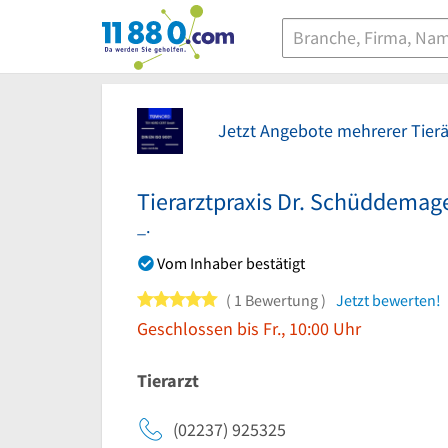
11880.com
Jetzt Angebote mehrerer Tierä
Tierarztpraxis Dr. Schüddema
_.
Vom Inhaber bestätigt
5 von 5 Sternen
1 Bewertung
Jetzt bewerten!
Geschlossen bis Fr., 10:00 Uhr
Tierarzt
(02237) 925325