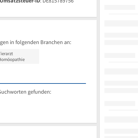
Umsatzsteuer-ID
: DE815789756
gen in folgenden Branchen an:
ierarzt
Homöopathie
Suchworten gefunden: