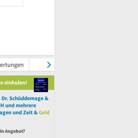
ertungen
Karte & Route
Kontakt
e einholen!
s Dr. Schüddemage &
bH
und
mehrere
ragen und Zeit &
Geld
ein Angebot?