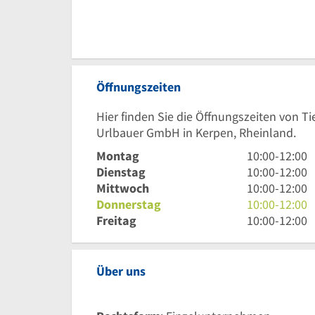
Öffnungszeiten
Hier finden Sie die Öffnungszeiten von T
Urlbauer GmbH in Kerpen, Rheinland.
10
Montag
10:00
-
12:00
Uhr
10
Dienstag
10:00
-
12:00
bis
Uhr
10
Mittwoch
10:00
-
12:00
12
bis
Uhr
10
Donnerstag
10:00
-
12:00
Uhr
12
bis
Uhr
10
Freitag
10:00
-
12:00
Uhr
12
bis
Uhr
Uhr
12
bis
Uhr
12
Über uns
Uhr