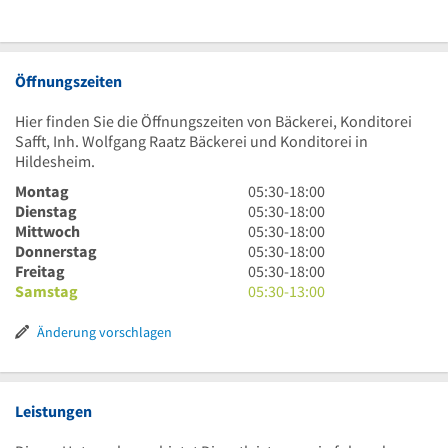
Öffnungszeiten
Hier finden Sie die Öffnungszeiten von Bäckerei, Konditorei
Safft, Inh. Wolfgang Raatz Bäckerei und Konditorei in
Hildesheim.
5
Montag
05:30
-
18:00
Uhr
5
Dienstag
05:30
-
18:00
30
Uhr
5
Mittwoch
05:30
-
18:00
bis
30
Uhr
5
Donnerstag
05:30
-
18:00
18
bis
30
Uhr
5
Freitag
05:30
-
18:00
Uhr
18
bis
30
Uhr
5
Samstag
05:30
-
13:00
Uhr
18
bis
30
Uhr
Uhr
18
bis
30
Änderung vorschlagen
Uhr
18
bis
Uhr
13
Uhr
Leistungen