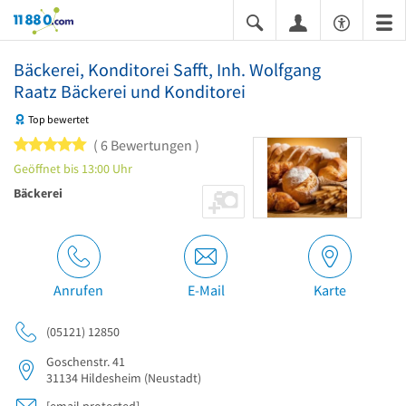
11880.com
Bäckerei, Konditorei Safft, Inh. Wolfgang
Raatz Bäckerei und Konditorei
Top bewertet
5 von 5 Sternen
6 Bewertungen
Geöffnet bis 13:00 Uhr
Bäckerei
Anrufen
E-Mail
Karte
(05121) 12850
Goschenstr. 41
31134
Hildesheim
(Neustadt)
[email protected]