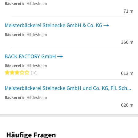
Bäckerei
in Hildesheim
71 m
Meisterbäckerei Steinecke GmbH & Co. KG
Bäckerei
in Hildesheim
360 m
BACK-FACTORY GmbH
Bäckerei
in Hildesheim
3 von 5 Sternen
10
613 m
Meisterbäckerei Steinecke GmbH und Co. KG, Fil. Schuhstr. Hildesh.
Bäckerei
in Hildesheim
626 m
Häufige Fragen