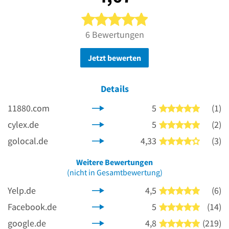
5 von 5 Sternen
6 Bewertungen
Jetzt bewerten
Details
11880.com
5
(1)
5 von 5 
cylex.de
5
(2)
5 von 5 
golocal.de
4,33
(3)
4 von 5 
Weitere Bewertungen
(nicht in Gesamtbewertung)
Yelp.de
4,5
(6)
5 von 5 
Facebook.de
5
(14)
5 von 5 
google.de
4,8
(219)
5 von 5 