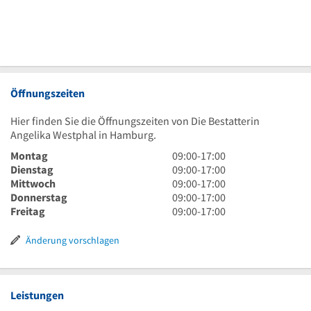
Öffnungszeiten
Hier finden Sie die Öffnungszeiten von Die Bestatterin
Angelika Westphal in Hamburg.
9
Montag
09:00
-
17:00
Uhr
9
Dienstag
09:00
-
17:00
bis
Uhr
9
Mittwoch
09:00
-
17:00
17
bis
Uhr
9
Donnerstag
09:00
-
17:00
Uhr
17
bis
Uhr
9
Freitag
09:00
-
17:00
Uhr
17
bis
Uhr
Uhr
17
bis
Änderung vorschlagen
Uhr
17
Uhr
Leistungen