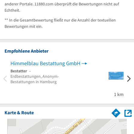
anderer Portale. 11880.com überprüft die Bewertungen nicht auf
Echtheit.
** In die Gesamtbewertung fließt nur die Anzahl der textuellen
Bewertungen mit ein.
Empfohlene Anbieter
Himmelblau Bestattung GmbH
Best
Bestatter
–
Besta
Erdbestattungen, Anonym-
Seebe
Bestattungen in Hamburg
Besta
Norde
1 km
Karte & Route