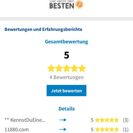
Bewertungen und Erfahrungsberichte
Gesamtbewertung
5
5 von 5 Sternen
4 Bewertungen
Jetzt bewerten
Details
**
KennstDuEinen.de
5
(3)
5 von 5
11880.com
5
(1)
5 von 5