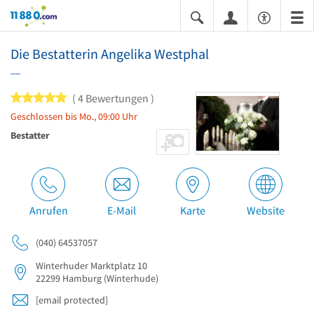
11880.com
Die Bestatterin Angelika Westphal
__
5 von 5 Sternen
4 Bewertungen
Geschlossen bis Mo., 09:00 Uhr
Bestatter
Anrufen
E-Mail
Karte
Website
(040) 64537057
Winterhuder Marktplatz 10
22299
Hamburg
(Winterhude)
[email protected]