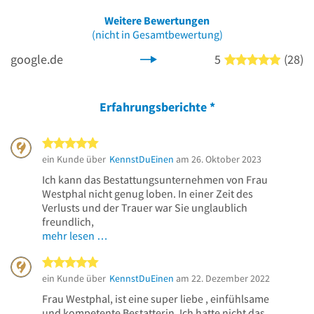
Weitere Bewertungen
(nicht in Gesamtbewertung)
google.de
5
(28)
5 von 5
Erfahrungsberichte
*
5 von 5 Sternen
ein Kunde über
KennstDuEinen
am 26. Oktober 2023
Ich kann das Bestattungsunternehmen von Frau
Westphal nicht genug loben. In einer Zeit des
Verlusts und der Trauer war Sie unglaublich
freundlich,
mehr lesen …
5 von 5 Sternen
ein Kunde über
KennstDuEinen
am 22. Dezember 2022
Frau Westphal, ist eine super liebe , einfühlsame
und kompetente Bestatterin. Ich hatte nicht das