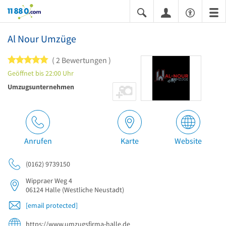
11880.com
Al Nour Umzüge
5 von 5 Sternen
2 Bewertungen
Geöffnet bis 22:00 Uhr
Umzugsunternehmen
Anrufen
Karte
Website
(0162) 9739150
Wippraer Weg 4
06124
Halle
(Westliche Neustadt)
[email protected]
https://www.umzugsfirma-halle.de