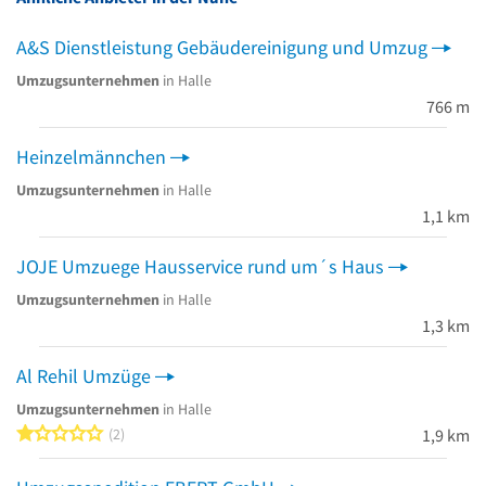
A&S Dienstleistung Gebäudereinigung und Umzug
Umzugsunternehmen
in Halle
766 m
Heinzelmännchen
Umzugsunternehmen
in Halle
1,1 km
JOJE Umzuege Hausservice rund um´s Haus
Umzugsunternehmen
in Halle
1,3 km
Al Rehil Umzüge
Umzugsunternehmen
in Halle
1 von 5 Sternen
2
1,9 km