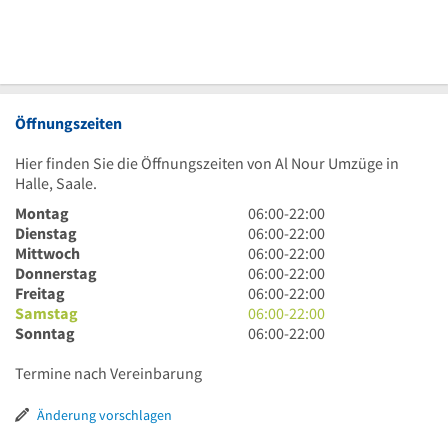
Öffnungszeiten
Hier finden Sie die Öffnungszeiten von Al Nour Umzüge in
Halle, Saale.
6
Montag
06:00
-
22:00
Uhr
6
Dienstag
06:00
-
22:00
bis
Uhr
6
Mittwoch
06:00
-
22:00
22
bis
Uhr
6
Donnerstag
06:00
-
22:00
Uhr
22
bis
Uhr
6
Freitag
06:00
-
22:00
Uhr
22
bis
Uhr
6
Samstag
06:00
-
22:00
Uhr
22
bis
Uhr
6
Sonntag
06:00
-
22:00
Uhr
22
bis
Uhr
Uhr
22
bis
Termine nach Vereinbarung
Uhr
22
Uhr
Änderung vorschlagen