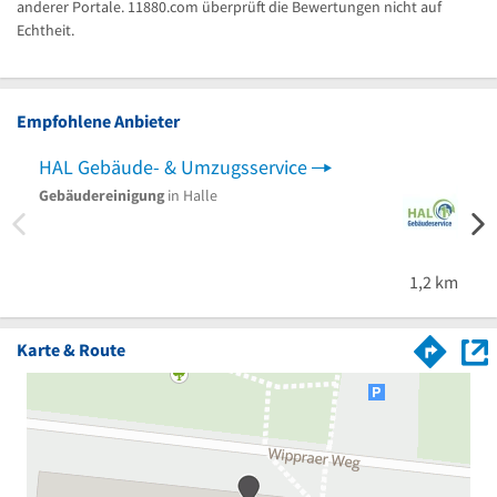
anderer Portale. 11880.com überprüft die Bewertungen nicht auf
Echtheit.
Empfohlene Anbieter
HAL Gebäude- & Umzugsservice
Haus
Gebäudereinigung
in Halle
Abris
Garte
Teuts
1,2 km
Karte & Route