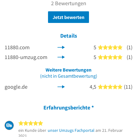
2 Bewertungen
Jetzt bewerten
Details
11880.com
5
(1)
5 von 5
11880-umzug.com
5
(1)
5 von 5
Weitere Bewertungen
(nicht in Gesamtbewertung)
google.de
4,5
(11)
5 von 5
Erfahrungsberichte
*
5 von 5 Sternen
ein Kunde über
unser Umzugs Fachportal
am 21. Februar
2021