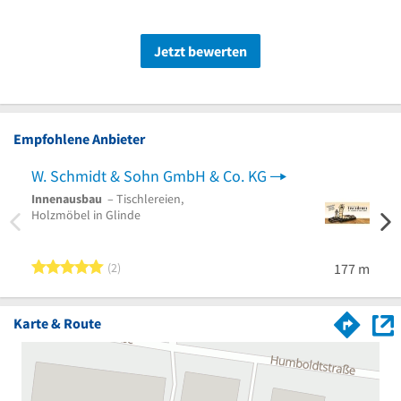
Jetzt bewerten
Empfohlene Anbieter
W. Schmidt & Sohn GmbH & Co. KG
Ame
Innenausbau
– Tischlereien,
Winte
Holzmöbel in Glinde
Vordä
5 von 5 Sternen
2
177 m
Karte & Route