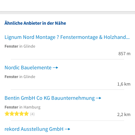
Ähnliche Anbieter in der Nähe
Lignum Nord Montage ? Fenstermontage & Holzhandwerk
Fenster
in Glinde
857 m
Nordic Bauelemente
Fenster
in Glinde
1,6 km
Bentin GmbH Co KG Bauunternehmung
Fenster
in Hamburg
5 von 5 Sternen
4
2,2 km
rekord Ausstellung GmbH