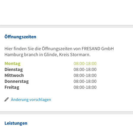
Öffnungszeiten
Hier finden Sie die Öffnungszeiten von FRESAND GmbH
Hamburg branch in Glinde, Kreis Stormarn.
8
Montag
08:00
-
18:00
Uhr
8
Dienstag
08:00
-
18:00
bis
Uhr
8
Mittwoch
08:00
-
18:00
18
bis
Uhr
8
Donnerstag
08:00
-
18:00
Uhr
18
bis
Uhr
8
Freitag
08:00
-
18:00
Uhr
18
bis
Uhr
Uhr
18
bis
Änderung vorschlagen
Uhr
18
Uhr
Leistungen