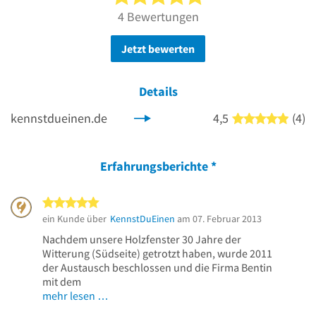
4 Bewertungen
Jetzt bewerten
Details
kennstdueinen.de
4,5
(4)
5 von
Erfahrungsberichte
*
5 von 5 Sternen
ein Kunde über
KennstDuEinen
am 07. Februar 2013
Nachdem unsere Holzfenster 30 Jahre der
Witterung (Südseite) getrotzt haben, wurde 2011
der Austausch beschlossen und die Firma Bentin
mit dem
mehr lesen …