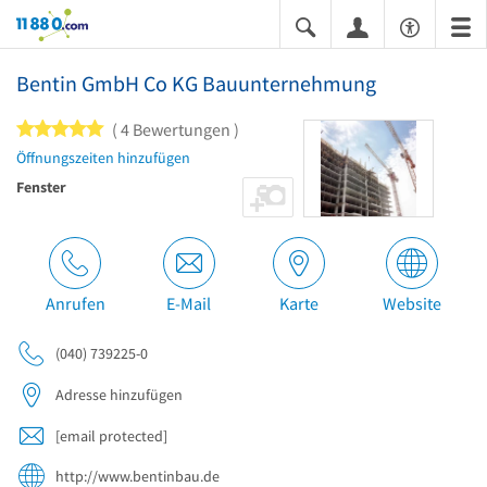
11880.com
Bentin GmbH Co KG Bauunternehmung
5 von 5 Sternen
4 Bewertungen
Öffnungszeiten hinzufügen
Fenster
Anrufen
E-Mail
Karte
Website
(040) 739225-0
Adresse hinzufügen
[email protected]
http://www.bentinbau.de