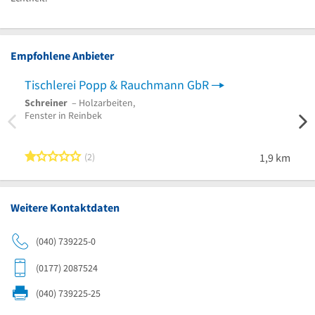
Empfohlene Anbieter
Tischlerei Popp & Rauchmann GbR
Ame
Schreiner
– Holzarbeiten,
Winte
Fenster in Reinbek
Vordä
1 von 5 Sternen
2
1,9 km
Weitere Kontaktdaten
(040) 739225-0
(0177) 2087524
(040) 739225-25