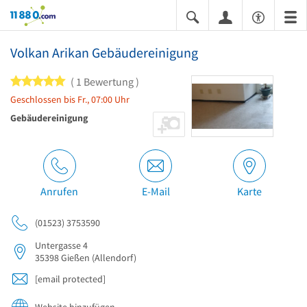
11880.com
Volkan Arikan Gebäudereinigung
5 von 5 Sternen
1 Bewertung
Geschlossen bis Fr., 07:00 Uhr
Gebäudereinigung
Anrufen
E-Mail
Karte
(01523) 3753590
Untergasse 4
35398
Gießen
(Allendorf)
[email protected]