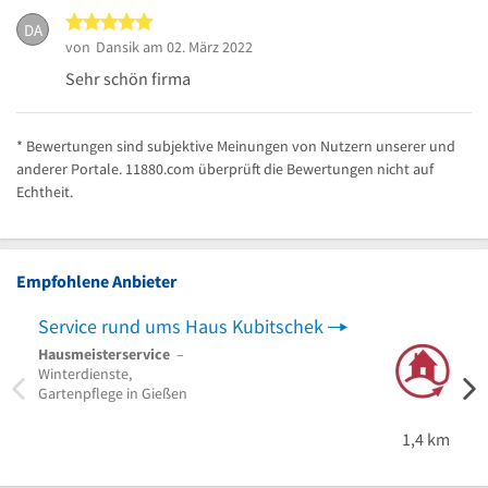
5 von 5 Sternen
DA
von
Dansik
am 02. März 2022
Sehr schön firma
* Bewertungen sind subjektive Meinungen von Nutzern unserer und
anderer Portale. 11880.com überprüft die Bewertungen nicht auf
Echtheit.
Empfohlene Anbieter
Service rund ums Haus Kubitschek
ZuBo
Hausmeisterservice
–
Garte
Winterdienste,
Lands
Gartenpflege in Gießen
Betri
Firme
Butzb
1,4 km