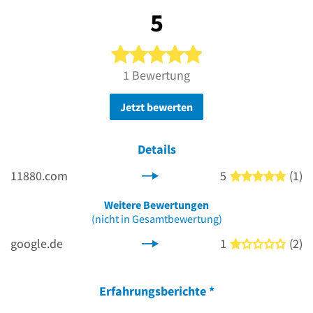
5
5 von 5 Sternen
1 Bewertung
Jetzt bewerten
Details
11880.com
5
(1)
5 von
Weitere Bewertungen
(nicht in Gesamtbewertung)
google.de
1
(2)
1 von
Erfahrungsberichte
*