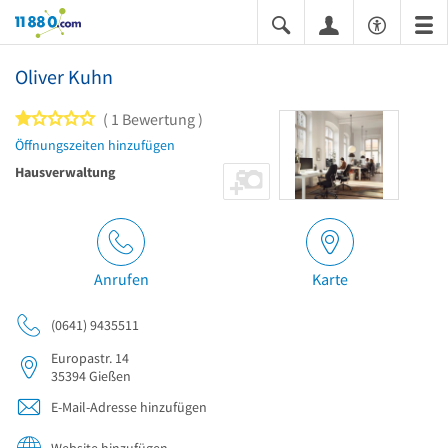
11880.com
Oliver Kuhn
1 von 5 Sternen
1 Bewertung
Öffnungszeiten hinzufügen
Hausverwaltung
Anrufen
Karte
(0641) 9435511
Europastr. 14
35394
Gießen
E-Mail-Adresse hinzufügen