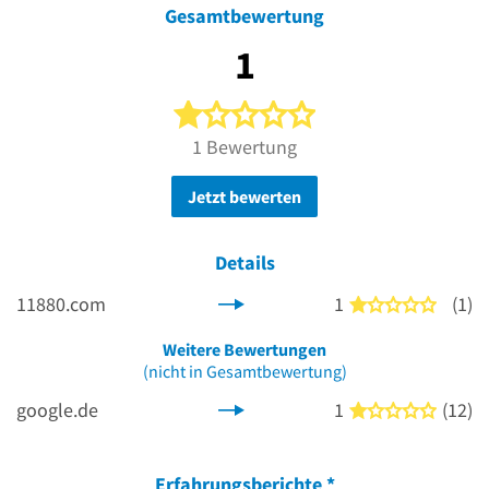
Gesamtbewertung
1
1 von 5 Sternen
1 Bewertung
Jetzt bewerten
Details
11880.com
1
(1)
1 von 5
Weitere Bewertungen
(nicht in Gesamtbewertung)
google.de
1
(12)
1 von 5
Erfahrungsberichte
*