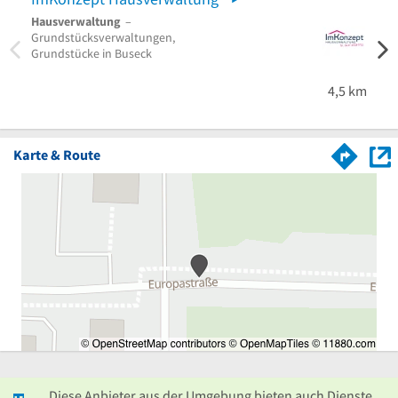
Hausverwaltung
–
Garte
Grundstücksverwaltungen,
Lands
Grundstücke in Buseck
Betri
Firme
Butzb
4,5 km
Karte & Route
Diese Anbieter aus der Umgebung bieten auch Dienste