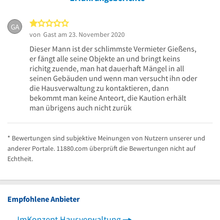
1 von 5 Sternen
GA
von
Gast
am 23. November 2020
Dieser Mann ist der schlimmste Vermieter Gießens,
er fängt alle seine Objekte an und bringt keins
richitg zuende, man hat dauerhaft Mängel in all
seinen Gebäuden und wenn man versucht ihn oder
die Hausverwaltung zu kontaktieren, dann
bekommt man keine Anteort, die Kaution erhält
man übrigens auch nicht zurük
* Bewertungen sind subjektive Meinungen von Nutzern unserer und
anderer Portale. 11880.com überprüft die Bewertungen nicht auf
Echtheit.
Empfohlene Anbieter
ImKonzept Hausverwaltung
ZuBo