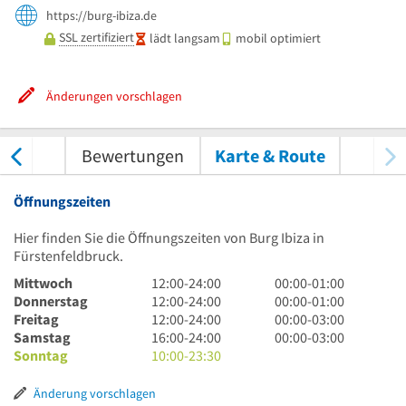
https://burg-ibiza.de
SSL zertifiziert
lädt langsam
mobil optimiert
Änderungen vorschlagen
nungen
Bewertungen
Karte & Route
Öffnungszeiten
Hier finden Sie die Öffnungszeiten von Burg Ibiza in
Fürstenfeldbruck.
12
0
Mittwoch
12:00
-
24:00
00:00
-
01:00
Uhr
12
Uhr
0
Donnerstag
12:00
-
24:00
00:00
-
01:00
bis
Uhr
12
bis
Uhr
0
Freitag
12:00
-
24:00
00:00
-
03:00
24
bis
Uhr
16
1
bis
Uhr
0
Samstag
16:00
-
24:00
00:00
-
03:00
Uhr
24
bis
Uhr
10
Uhr
1
bis
Uhr
Sonntag
10:00
-
23:30
Uhr
24
bis
Uhr
Uhr
3
bis
Uhr
24
bis
Uhr
3
Änderung vorschlagen