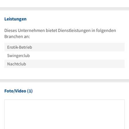
Uhr
23
Uhr
Uhr
30
Leistungen
Dieses Unternehmen bietet Dienstleistungen in folgenden
Branchen an:
Erotik-Betrieb
Swingerclub
Nachtclub
Foto/Video (1)