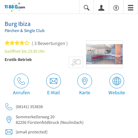
11880.com
Burg Ibiza
Pärchen & Single Club
4 von 5 Sternen
3 Bewertungen
Geöffnet bis 23:30 Uhr
Erotik-Betrieb
Anrufen
E-Mail
Karte
Website
(08141) 353838
Sommerkellerweg 20
82256
Fürstenfeldbruck
(Neulindach)
[email protected]