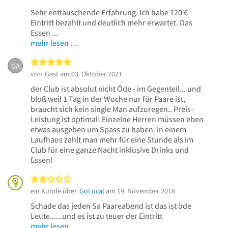
Sehr enttäuschende Erfahrung. Ich habe 120 €
Eintritt bezahlt und deutlich mehr erwartet. Das
Essen ...
mehr lesen …
5 von 5 Sternen
GA
von
Gast
am 03. Oktober 2021
der Club ist absolut nicht Öde - im Gegenteil... und
bloß weil 1 Tag in der Woche nur für Paare ist,
braucht sich kein single Man aufzuregen.. Preis-
Leistung ist optimal! Einzelne Herren müssen eben
etwas ausgeben um Spass zu haben. In einem
Laufhaus zahlt man mehr für eine Stunde als im
Club für eine ganze Nacht inklusive Drinks und
Essen!
2 von 5 Sternen
ein Kunde über
GoLocal
am 19. November 2018
Schade das jeden Sa Paareabend ist das ist öde
Leute......und es ist zu teuer der Eintritt
mehr lesen …