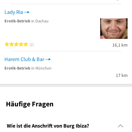
Lady Ria
Erotik-Betrieb
in Dachau
5 von 5 Sternen
2
16,1 km
Harem Club & Bar
Erotik-Betrieb
in München
17 km
Häufige Fragen
Wie ist die Anschrift von Burg Ibiza?