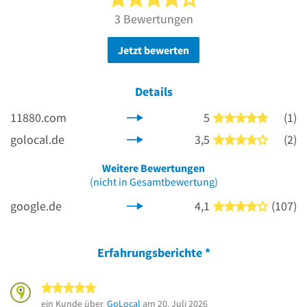
3 Bewertungen
Jetzt bewerten
Details
11880.com
5
(1)
5 von 5 
golocal.de
3,5
(2)
4 von 5 
Weitere Bewertungen
(nicht in Gesamtbewertung)
google.de
4,1
(107)
4 von 5 
Erfahrungsberichte
*
5 von 5 Sternen
ein Kunde über
GoLocal
am 20. Juli 2026