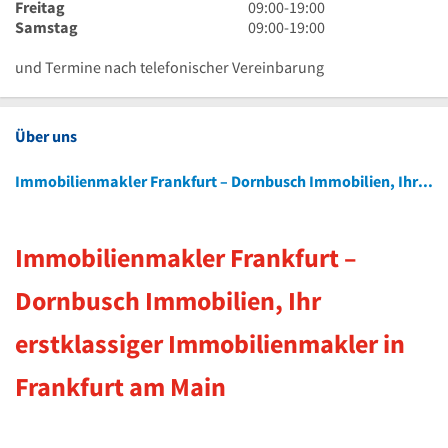
Uhr
19
bis
Uhr
9
Freitag
09:00
-
19:00
Uhr
19
bis
Uhr
9
Samstag
09:00
-
19:00
Uhr
19
bis
Uhr
Uhr
19
bis
und Termine nach telefonischer Vereinbarung
Uhr
19
Uhr
Über uns
Immobilienmakler Frankfurt – Dornbusch Immobilien, Ihr erstklassiger Immobilienmakler in Frankfurt am Main
Immobilienmakler Frankfurt –
Dornbusch Immobilien, Ihr
erstklassiger Immobilienmakler in
Frankfurt am Main