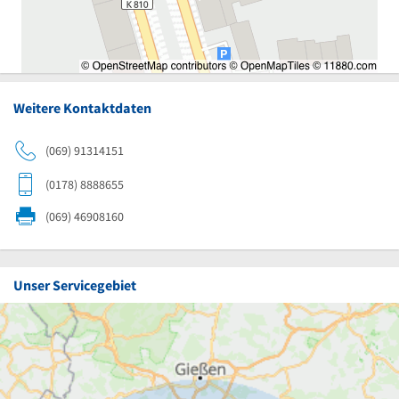
Weitere Kontaktdaten
(069) 91314151
(0178) 8888655
(069) 46908160
Unser Servicegebiet