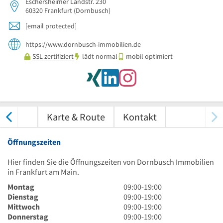
Eschersheimer Landstr. 230
60320
Frankfurt
(Dornbusch)
[email protected]
https://www.dornbusch-immobilien.de
SSL zertifiziert
lädt normal
mobil optimiert
tungen
Karte & Route
Kontakt
Öffnungszeiten
Hier finden Sie die Öffnungszeiten von Dornbusch Immobilien
in Frankfurt am Main.
9
Montag
09:00
-
19:00
Uhr
9
Dienstag
09:00
-
19:00
bis
Uhr
9
Mittwoch
09:00
-
19:00
19
bis
Uhr
9
Donnerstag
09:00
-
19:00