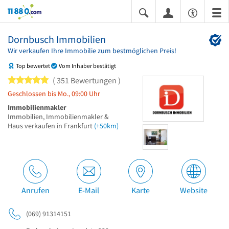
11880.com
Dornbusch Immobilien
Wir verkaufen Ihre Immobilie zum bestmöglichen Preis!
Top bewertet
Vom Inhaber bestätigt
5 von 5 Sternen
351 Bewertungen
Geschlossen bis Mo., 09:00 Uhr
Immobilienmakler
Immobilien, Immobilienmakler &
Haus verkaufen in Frankfurt
(+50km)
Anrufen
E-Mail
Karte
Website
(069) 91314151