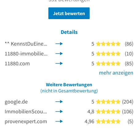
Jetzt bewerten
Details
**
KennstDuEinen.de
5
(86)
5 von 5 
11880-immobilienmakler.com
5
(10)
5 von 5 
11880.com
5
(85)
5 von 5 
mehr anzeigen
Weitere Bewertungen
(nicht in Gesamtbewertung)
google.de
5
(204)
5 von 5 
ImmobilienScout24.de
4,8
(106)
5 von 5 
provenexpert.com
4,96
(5)
5 von 5 