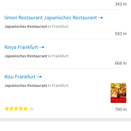
343 m
Iimori Restaurant Japanisches Restaurant
Japanisches Restaurant
in Frankfurt
583 m
Kinya Frankfurt
Japanisches Restaurant
in Frankfurt
668 m
Kisu Frankfurt
Japanisches Restaurant
in Frankfurt
5 von 5 Sternen
3
700 m