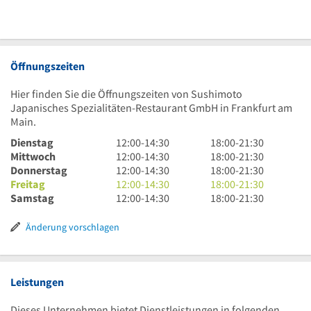
Öffnungszeiten
Hier finden Sie die Öffnungszeiten von Sushimoto
Japanisches Spezialitäten-Restaurant GmbH in Frankfurt am
Main.
12
18
Dienstag
12:00
-
14:30
18:00
-
21:30
Uhr
12
Uhr
18
Mittwoch
12:00
-
14:30
18:00
-
21:30
bis
Uhr
12
bis
Uhr
18
Donnerstag
12:00
-
14:30
18:00
-
21:30
14
bis
Uhr
12
21
bis
Uhr
18
Freitag
12:00
-
14:30
18:00
-
21:30
Uhr
14
bis
Uhr
12
Uhr
21
bis
Uhr
18
Samstag
12:00
-
14:30
18:00
-
21:30
30
Uhr
14
bis
Uhr
30
Uhr
21
bis
Uhr
30
Uhr
14
bis
30
Uhr
21
bis
Änderung vorschlagen
30
Uhr
14
30
Uhr
21
30
Uhr
30
Uhr
30
30
Leistungen
Dieses Unternehmen bietet Dienstleistungen in folgenden