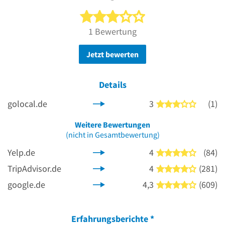
3 von 5 Sternen
1 Bewertung
Jetzt bewerten
Details
golocal.de
3
(1)
3 von 5 
Weitere Bewertungen
(nicht in Gesamtbewertung)
Yelp.de
4
(84)
4 von 5 
TripAdvisor.de
4
(281)
4 von 5 
google.de
4,3
(609)
4 von 5 
Erfahrungsberichte
*