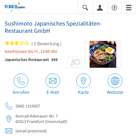
11880.com
Sushimoto Japanisches Spezialitäten-
Restaurant GmbH
3 von 5 Sternen
1 Bewertung
Geschlossen bis Fr., 12:00 Uhr
Japanisches Restaurant
€€€
Anrufen
E-Mail
Karte
Website
(069) 1310057
Konrad-Adenauer-Str. 7
60313
Frankfurt
(Innenstadt)
[email protected]