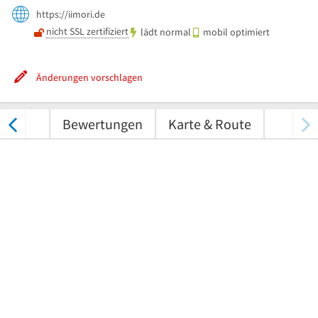
https://iimori.de
nicht SSL zertifiziert
lädt normal
mobil optimiert
Änderungen vorschlagen
nungen
Bewertungen
Karte & Route