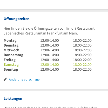
Öffnungszeiten
Hier finden Sie die Öffnungszeiten von Iimori Restaurant
Japanisches Restaurant in Frankfurt am Main.
12
18
Montag
12:00
-
14:00
18:00
-
22:00
Uhr
12
Uhr
18
Dienstag
12:00
-
14:00
18:00
-
22:00
bis
Uhr
12
bis
Uhr
18
Mittwoch
12:00
-
14:00
18:00
-
22:00
14
bis
Uhr
12
22
bis
Uhr
18
Donnerstag
12:00
-
14:00
18:00
-
22:00
Uhr
14
bis
Uhr
12
Uhr
22
bis
Uhr
18
Freitag
12:00
-
14:00
18:00
-
22:00
Uhr
14
bis
Uhr
12
Uhr
22
bis
Uhr
18
Samstag
12:00
-
14:00
18:00
-
22:00
Uhr
14
bis
Uhr
12
Uhr
22
bis
Uhr
18
Sonntag
12:00
-
14:00
18:00
-
22:00
Uhr
14
bis
Uhr
Uhr
22
bis
Uhr
Uhr
14
bis
Uhr
22
bis
Änderung vorschlagen
Uhr
14
Uhr
22
Uhr
Uhr
Leistungen
Dieses Unternehmen bietet Dienstleistungen in folgenden