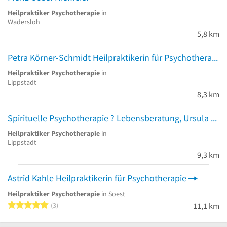
Heilpraktiker Psychotherapie
in
Wadersloh
5,8 km
Petra Körner-Schmidt Heilpraktikerin für Psychotherapie
Heilpraktiker Psychotherapie
in
Lippstadt
8,3 km
Spirituelle Psychotherapie ? Lebensberatung, Ursula Overmann
Heilpraktiker Psychotherapie
in
Lippstadt
9,3 km
Astrid Kahle Heilpraktikerin für Psychotherapie
Heilpraktiker Psychotherapie
in Soest
5 von 5 Sternen
3
11,1 km