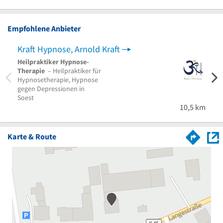
Empfohlene Anbieter
Kraft Hypnose, Arnold Kraft
Heilpraktiker Hypnose-
Heilp
Therapie
– Heilpraktiker für
Psych
Hypnosetherapie, Hypnose
Angst
gegen Depressionen in
Thera
Soest
10,5 km
Karte & Route