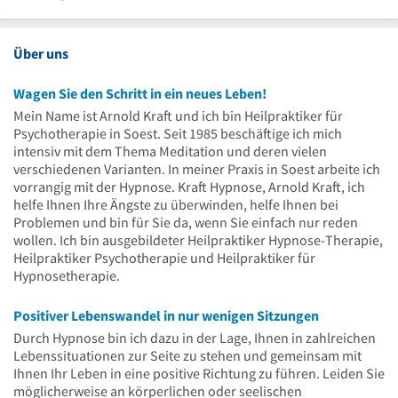
Uhr
22
bis
Uhr
Uhr
22
bis
Uhr
22
Über uns
Uhr
Wagen Sie den Schritt in ein neues Leben!
Mein Name ist Arnold Kraft und ich bin Heilpraktiker für
Psychotherapie in Soest. Seit 1985 beschäftige ich mich
intensiv mit dem Thema Meditation und deren vielen
verschiedenen Varianten. In meiner Praxis in Soest arbeite ich
vorrangig mit der Hypnose. Kraft Hypnose, Arnold Kraft, ich
helfe Ihnen Ihre Ängste zu überwinden, helfe Ihnen bei
Problemen und bin für Sie da, wenn Sie einfach nur reden
wollen. Ich bin ausgebildeter Heilpraktiker Hypnose-Therapie,
Heilpraktiker Psychotherapie und Heilpraktiker für
Hypnosetherapie.
Positiver Lebenswandel in nur wenigen Sitzungen
Durch Hypnose bin ich dazu in der Lage, Ihnen in zahlreichen
Lebenssituationen zur Seite zu stehen und gemeinsam mit
Ihnen Ihr Leben in eine positive Richtung zu führen. Leiden Sie
möglicherweise an körperlichen oder seelischen