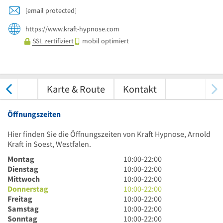
[email protected]
https://www.kraft-hypnose.com
SSL zertifiziert
mobil optimiert
tungen
Karte & Route
Kontakt
Öffnungszeiten
Hier finden Sie die Öffnungszeiten von Kraft Hypnose, Arnold
Kraft in Soest, Westfalen.
10
Montag
10:00
-
22:00
Uhr
10
Dienstag
10:00
-
22:00
bis
Uhr
10
Mittwoch
10:00
-
22:00
22
bis
Uhr
10
Donnerstag
10:00
-
22:00
Uhr
22
bis
Uhr
10
Freitag
10:00
-
22:00
Uhr
22
bis
Uhr
10
Samstag
10:00
-
22:00
Uhr
22
bis
Uhr
10
Sonntag
10:00
-
22:00