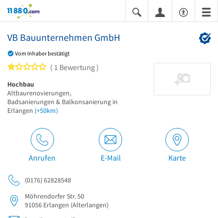
11880.com
VB Bauunternehmen GmbH
Vom Inhaber bestätigt
1 von 5 Sternen
1 Bewertung
Hochbau
Altbaurenovierungen,
Badsanierungen & Balkonsanierung in
Erlangen
(+50km)
Anrufen
E-Mail
Karte
(0176) 62828548
Möhrendorfer Str. 50
91056
Erlangen
(Alterlangen)