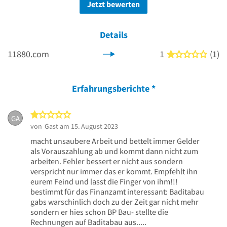
Jetzt bewerten
Details
11880.com
1
(1)
1 von
Erfahrungsberichte
*
1 von 5 Sternen
GA
von
Gast
am 15. August 2023
macht unsaubere Arbeit und bettelt immer Gelder
als Vorauszahlung ab und kommt dann nicht zum
arbeiten. Fehler bessert er nicht aus sondern
verspricht nur immer das er kommt. Empfehlt ihn
eurem Feind und lasst die Finger von ihm!!!
bestimmt für das Finanzamt interessant: Baditabau
gabs warschinlich doch zu der Zeit gar nicht mehr
sondern er hies schon BP Bau- stellte die
Rechnungen auf Baditabau aus.....