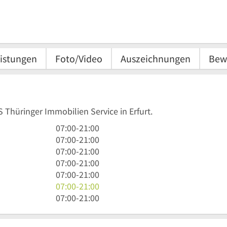
istungen
Foto/Video
Auszeichnungen
Bew
S Thüringer Immobilien Service in Erfurt.
7
07:00
-
21:00
Uhr
7
07:00
-
21:00
bis
Uhr
7
07:00
-
21:00
21
bis
Uhr
7
07:00
-
21:00
Uhr
21
bis
Uhr
7
07:00
-
21:00
Uhr
21
bis
Uhr
7
07:00
-
21:00
Uhr
21
bis
Uhr
7
07:00
-
21:00
Uhr
21
bis
Uhr
Uhr
21
bis