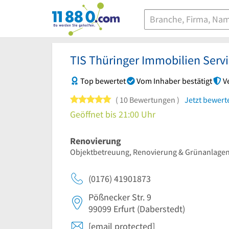
11880.com
TIS Thüringer Immobilien Serv
Top bewertet
Vom Inhaber bestätigt
V
5 von 5 Sternen
10 Bewertungen
Jetzt bewert
Geöffnet bis 21:00 Uhr
Renovierung
Objektbetreuung, Renovierung & Grünanlagenp
(0176) 41901873
Pößnecker Str. 9
99099
Erfurt
(Daberstedt)
[email protected]