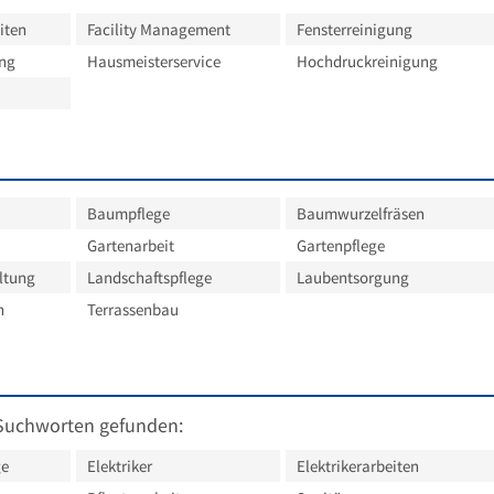
iten
Facility Management
Fensterreinigung
ung
Hausmeisterservice
Hochdruckreinigung
Baumpflege
Baumwurzelfräsen
Gartenarbeit
Gartenpflege
ltung
Landschaftspflege
Laubentsorgung
n
Terrassenbau
Suchworten gefunden:
ge
Elektriker
Elektrikerarbeiten