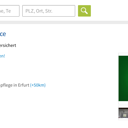
ice
ersichert
en!
flege in Erfurt
(+50km)