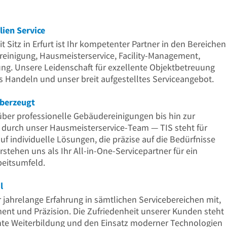
Uhr
21
Uhr
ien Service
t Sitz in Erfurt ist Ihr kompetenter Partner in den Bereichen
einigung, Hausmeisterservice, Facility-Management,
ng. Unsere Leidenschaft für exzellente Objektbetreuung
es Handeln und unser breit aufgestelltes Serviceangebot.
überzeugt
über professionelle Gebäudereinigungen bis hin zur
urch unser Hausmeisterservice-Team — TIS steht für
auf individuelle Lösungen, die präzise auf die Bedürfnisse
tehen uns als Ihr All-in-One-Servicepartner für ein
beitsumfeld.
l
r jahrelange Erfahrung in sämtlichen Servicebereichen mit,
nt und Präzision. Die Zufriedenheit unserer Kunden steht
ente Weiterbildung und den Einsatz moderner Technologien