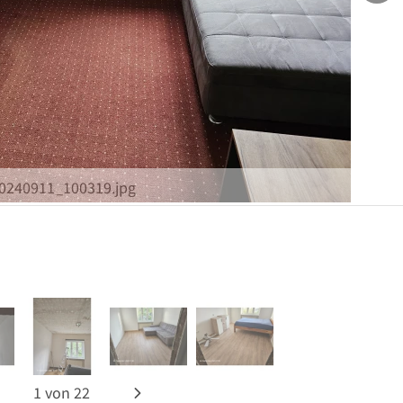
0240911_100319.jpg
1
von
22