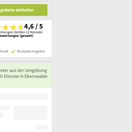
ngebote einholen
4,6 / 5
rtungen (letzten 12 Monate)
Bewertungen (gesamt)
chnell
Ihr bestes Angebot
ieter aus der Umgebung
ch Dienste in Eberswalde