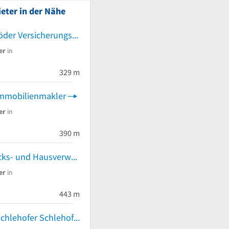
eter in der Nähe
Manfred Schröder Versicherungs- und Immobilienmakler e. Kfm.
er
in
329 m
Immobilienmakler
er
in
390 m
Die Grundstücks- und Hausverwaltungs GmbH
er
in
443 m
Inh. Michael Schlehofer Schlehofer Immobilien Immobilienmakler