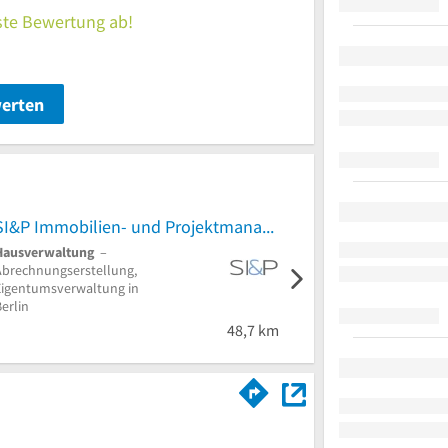
rste Bewertung ab!
werten
SI&P Immobilien- und Projektmanagement GmbH
Hausverwaltung
–
Immobilienmakler
–
Abrechnungserstellung,
Hausverkauf,
Eigentumsverwaltung in
Häuserverkauf in Berlin
erlin
5 von 5 St
48,7 km
239