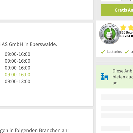
Gratis A
865 Bewe
13.234 
TRIAS GmbH in Eberswalde.
kostenlos
s
9
09:00
-
16:00
Uhr
9
09:00
-
16:00
bis
Uhr
9
09:00
-
16:00
Diese Anb
16
bis
Uhr
9
09:00
-
16:00
bieten au
Uhr
16
bis
Uhr
9
09:00
-
13:00
an.
Uhr
16
bis
Uhr
Uhr
16
bis
Uhr
13
Uhr
gen in folgenden Branchen an: