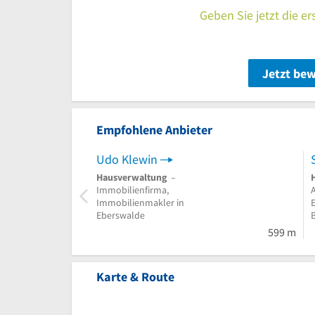
Geben Sie jetzt die e
Jetzt be
Empfohlene Anbieter
Udo Klewin
Hausverwaltung
–
Immobilienfirma,
Immobilienmakler in
Eberswalde
B
599 m
Karte & Route