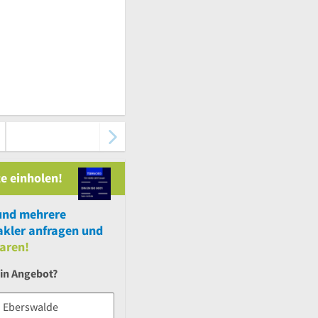
e einholen!
und
mehrere
kler anfragen und
aren!
ein Angebot?