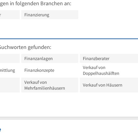
gen in folgenden Branchen an:
r
Finanzierung
Suchworten gefunden:
Finanzanlagen
Finanzberater
Verkauf von
mittlung
Finanzkonzepte
Doppelhaushälften
Verkauf von
Verkauf von Häusern
Mehrfamilienhäusern
e