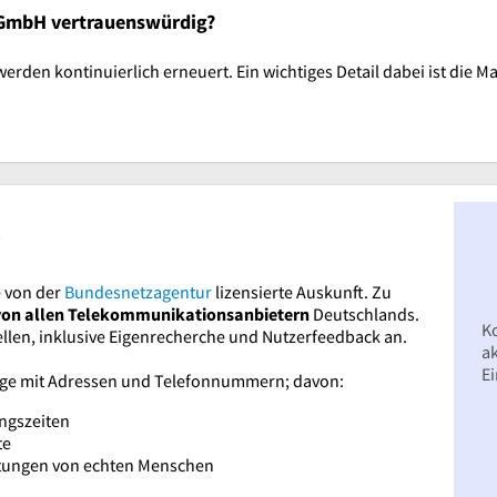
t GmbH vertrauenswürdig?
den kontinuierlich erneuert. Ein wichtiges Detail dabei ist die M
?
 von der
Bundesnetzagentur
lizensierte Auskunft. Zu
von allen Telekommunikationsanbietern
Deutschlands.
K
ellen, inklusive Eigenrecherche und Nutzerfeedback an.
ak
E
räge mit Adressen und Telefonnummern; davon:
ngszeiten
te
rtungen von echten Menschen