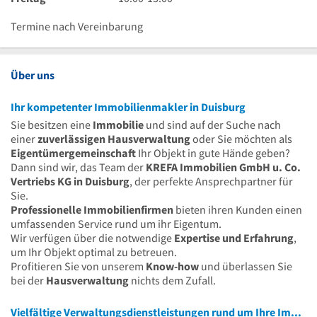
Uhr
13
bis
Uhr
Uhr
17
bis
Uhr
13
bis
Uhr
17
Termine nach Vereinbarung
Uhr
13
Uhr
Uhr
Über uns
Ihr kompetenter Immobilienmakler in Duisburg
Sie besitzen eine
Immobilie
und sind auf der Suche nach
einer
zuverlässigen Hausverwaltung
oder Sie möchten als
Eigentümergemeinschaft
Ihr Objekt in gute Hände geben?
Dann sind wir, das Team der
KREFA Immobilien GmbH u. Co.
Vertriebs KG in Duisburg
, der perfekte Ansprechpartner für
Sie.
Professionelle Immobilienfirmen
bieten ihren Kunden einen
umfassenden Service rund um ihr Eigentum.
Wir verfügen über die notwendige
Expertise und Erfahrung
,
um Ihr Objekt optimal zu betreuen.
Profitieren Sie von unserem
Know-how
und überlassen Sie
bei der
Hausverwaltung
nichts dem Zufall.
Vielfältige Verwaltungsdienstleistungen rund um Ihre Immoblie