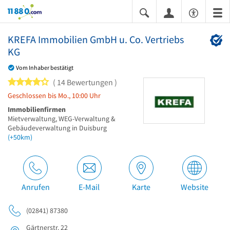
11880.com
KREFA Immobilien GmbH u. Co. Vertriebs
KG
Vom Inhaber bestätigt
4 von 5 Sternen
14 Bewertungen
Geschlossen bis Mo., 10:00 Uhr
Immobilienfirmen
Mietverwaltung, WEG-Verwaltung &
Gebäudeverwaltung in Duisburg
(+50km)
Anrufen
E-Mail
Karte
Website
(02841) 87380
Gärtnerstr. 22