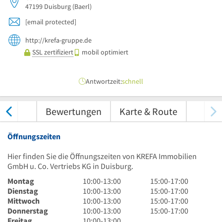
47199
Duisburg
(Baerl)
[email protected]
http://krefa-gruppe.de
SSL zertifiziert
mobil optimiert
Antwortzeit:
schnell
nungen
Bewertungen
Karte & Route
Öffnungszeiten
Hier finden Sie die Öffnungszeiten von KREFA Immobilien
GmbH u. Co. Vertriebs KG in Duisburg.
10
15
Montag
10:00
-
13:00
15:00
-
17:00
Uhr
10
Uhr
15
Dienstag
10:00
-
13:00
15:00
-
17:00
bis
Uhr
10
bis
Uhr
15
Mittwoch
10:00
-
13:00
15:00
-
17:00
13
bis
Uhr
10
17
bis
Uhr
15
Donnerstag
10:00
-
13:00
15:00
-
17:00
Uhr
13
bis
Uhr
10
Uhr
17
bis
Uhr
Freitag
10:00
-
13:00