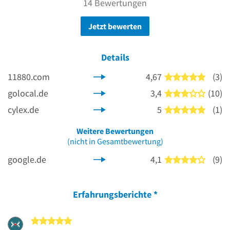
14 Bewertungen
Jetzt bewerten
Details
11880.com
4,67
(3)
5 von 5
golocal.de
3,4
(10)
3 von 5
cylex.de
5
(1)
5 von 5
Weitere Bewertungen
(nicht in Gesamtbewertung)
google.de
4,1
(9)
4 von 5
Erfahrungsberichte
*
5 von 5 Sternen