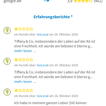
google.de
3,9
(462)
4 von 5 
Erfahrungsberichte
*
1 von 5 Sternen
ein Kunde über
GoLocal
am 29. Oktober 2020
Tiffany & Co, insbesondere der Laden auf der Kö ist
eine Frechheit. Ich würde am liebsten 0 Sterne g...
mehr lesen …
1 von 5 Sternen
ein Kunde über
GoLocal
am 29. Oktober 2020
Tiffany & Co, insbesondere der Laden auf der Kö ist
eine Frechheit. Ich würde am liebsten 0 Sterne g...
mehr lesen …
1 von 5 Sternen
ein Kunde über
GoLocal
am 26. Oktober 2020
Ich habe in meinem ganzen Leben (54) keinen