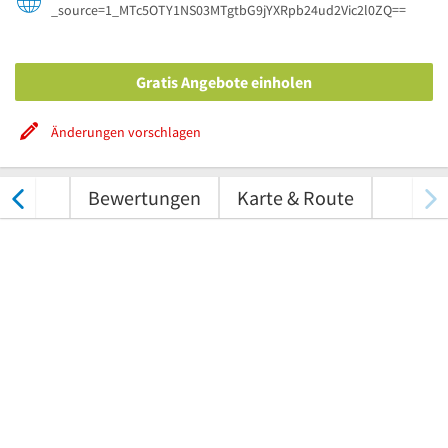
_source=1_MTc5OTY1NS03MTgtbG9jYXRpb24ud2Vic2l0ZQ==
Gratis Angebote einholen
Änderungen vorschlagen
nungen
Bewertungen
Karte & Route