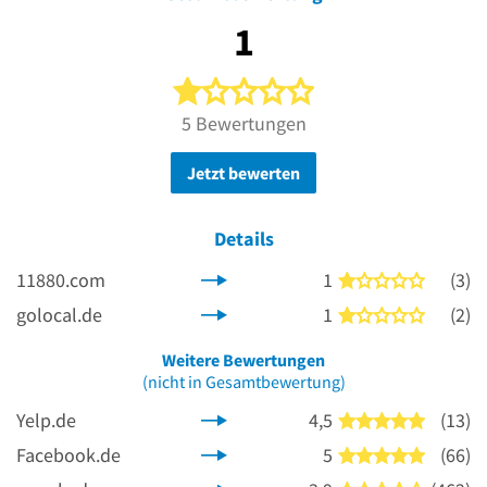
1
1 von 5 Sternen
5 Bewertungen
Jetzt bewerten
Details
11880.com
1
(3)
1 von 5 
golocal.de
1
(2)
1 von 5 
Weitere Bewertungen
(nicht in Gesamtbewertung)
Yelp.de
4,5
(13)
5 von 5 
Facebook.de
5
(66)
5 von 5 