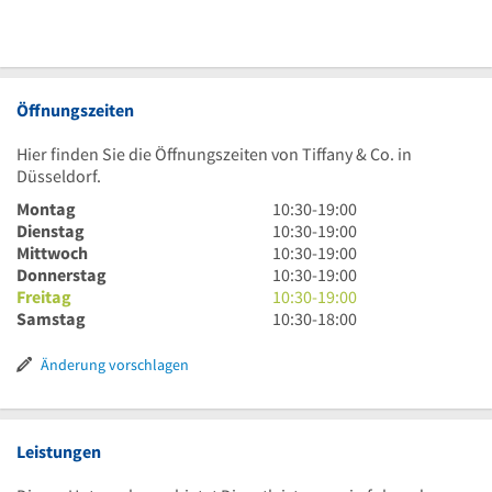
Öffnungszeiten
Hier finden Sie die Öffnungszeiten von Tiffany & Co. in
Düsseldorf.
10
Montag
10:30
-
19:00
Uhr
10
Dienstag
10:30
-
19:00
30
Uhr
10
Mittwoch
10:30
-
19:00
bis
30
Uhr
10
Donnerstag
10:30
-
19:00
19
bis
30
Uhr
10
Freitag
10:30
-
19:00
Uhr
19
bis
30
Uhr
10
Samstag
10:30
-
18:00
Uhr
19
bis
30
Uhr
Uhr
19
bis
30
Änderung vorschlagen
Uhr
19
bis
Uhr
18
Uhr
Leistungen