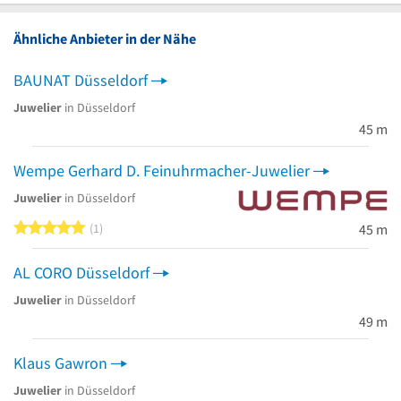
Ähnliche Anbieter in der Nähe
BAUNAT Düsseldorf
Juwelier
in Düsseldorf
45 m
Wempe Gerhard D. Feinuhrmacher-Juwelier
Juwelier
in Düsseldorf
5 von 5 Sternen
1
45 m
AL CORO Düsseldorf
Juwelier
in Düsseldorf
49 m
Klaus Gawron
Juwelier
in Düsseldorf