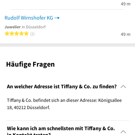
49 m
Rudolf Wirnshofer KG
Juwelier
in Düsseldorf
5 von 5 Sternen
2
49 m
Häufige Fragen
An welcher Adresse ist Tiffany & Co. zu finden?
Tiffany & Co. befindet sich an dieser Adresse: Königsallee
18, 40212 Düsseldorf.
Wie kann ich am schnellsten mit Tiffany & Co.
in Kontakt treten?