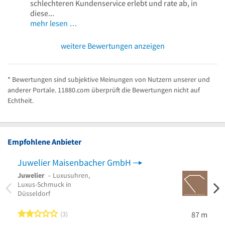
schlechteren Kundenservice erlebt und rate ab, in
diese...
mehr lesen …
weitere Bewertungen anzeigen
* Bewertungen sind subjektive Meinungen von Nutzern unserer und
anderer Portale. 11880.com überprüft die Bewertungen nicht auf
Echtheit.
Empfohlene Anbieter
Juwelier Maisenbacher GmbH
Juwe
Juwelier
– Luxusuhren,
Kuns
Luxus-Schmuck in
Marke
Düsseldorf
Zahng
2 von 5 Sternen
3
87 m