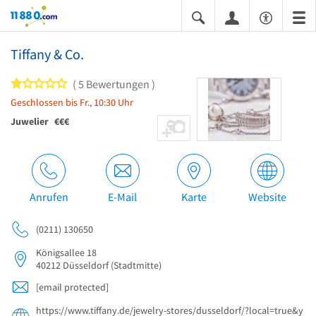
11880.com
Tiffany & Co.
1 von 5 Sternen
5 Bewertungen
Geschlossen bis Fr., 10:30 Uhr
Juwelier
€€€
Anrufen
E-Mail
Karte
Website
(0211) 130650
Königsallee 18
40212
Düsseldorf
(Stadtmitte)
[email protected]
https://www.tiffany.de/jewelry-stores/dusseldorf/?local=true&y