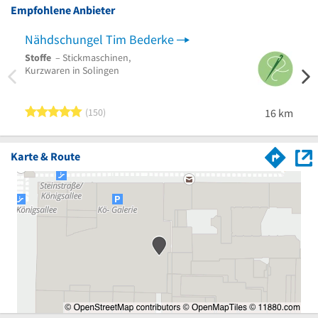
Empfohlene Anbieter
Nähdschungel Tim Bederke
Woll
Stoffe
– Stickmaschinen,
Bekle
Kurzwaren in Solingen
Wollge
Krefe
5 von 5 Sternen
150
16 km
Karte & Route